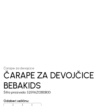
1
/
3
Čarape za devojcice
ČARAPE ZA DEVOJČICE
BEBAKIDS
Šifra proizvoda:
5259AZ0330B00
Odaberi veličinu
: