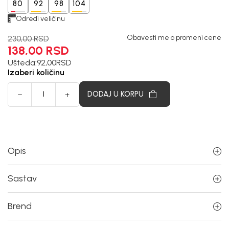
80
92
98
104
Odredi veličinu
Obavesti me o promeni cene
230,00
RSD
138,00
RSD
Ušteda:
92,00
RSD
Izaberi količinu
DODAJ U KORPU
Opis
Sastav
Brend