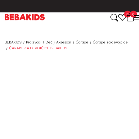
BESPLATNA ISPORUKA za sve porudžbine iznad 6000 RSD.
0
0
BEBAKIDS
Proizvodi
Dečiji Aksesoar
Čarape
Čarape za devojcice
ČARAPE ZA DEVOJČICE BEBAKIDS
40
%