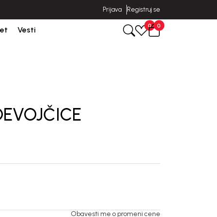
Prijava
Registruj se
poruka u roku od 3-5 dana od dana kreiranja porudžbine.
0
0
et
Vesti
DEVOJČICE
Obavesti me o promeni cene