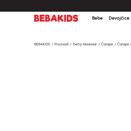
bine iznad 6000 RSD.
Isporuka u roku od 3-5 dana od dana kreiranja porudžb
Bebe
Devojčice
BEBAKIDS
Proizvodi
Dečiji Aksesoar
Čarape
Čarape 