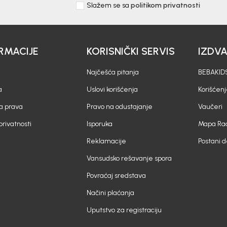
Slažem se sa
politikom privatnosti
RMACIJE
KORISNIČKI SERVIS
IZDV
Najčešća pitanja
BEBAKIDS
a
Uslovi korišćenja
Korišćenj
a prava
Pravo na odustajanje
Vaučeri
 privatnosti
Isporuka
Mapa Rad
Reklamacije
Postani 
Vansudsko rešavanje spora
Povraćaj sredstava
Načini plaćanja
Uputstvo za registraciju