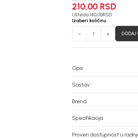
210,00
RSD
Ušteda:
140,00
RSD
Izaberi količinu
DODAJ 
Opis
Sastav
Brend
Specifikacija
Proveri dostupnost u radn