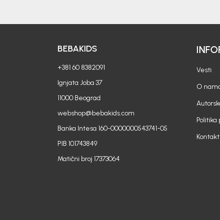
BEBAKIDS
INFO
+381 60 8382091
Vesti
Ignjata Joba 37
O nam
11000 Beograd
Autorsk
webshop@bebakids.com
Politika
Banka Intesa 160-0000000543741-05
Kontakt
PIB 101743849
Matični broj 17373064