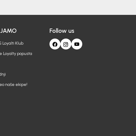
AJAMO
Follow us
 Loyalti Klub
e Loyalty popusta
nji
deo naše ekipe!