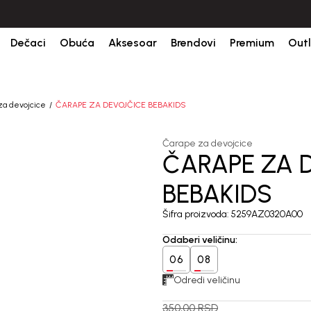
ine.
BESPLATNA ISPORUKA za sve porudžbine iznad 6000 RSD.
Is
Dečaci
Obuća
Aksesoar
Brendovi
Premium
Outl
za devojcice
ČARAPE ZA DEVOJČICE BEBAKIDS
Čarape za devojcice
ČARAPE ZA 
40
%
BEBAKIDS
Šifra proizvoda:
5259AZ0320A00
Odaberi veličinu
:
06
08
Odredi veličinu
350,00
RSD