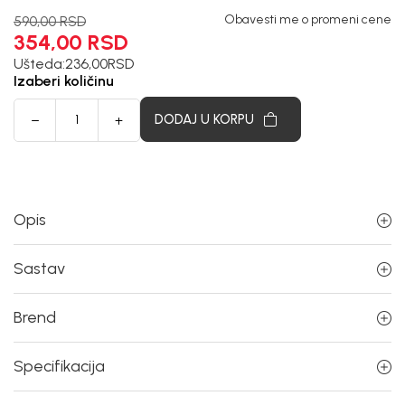
Obavesti me o promeni cene
590,00
RSD
354,00
RSD
Ušteda:
236,00
RSD
Izaberi količinu
DODAJ U KORPU
Opis
Sastav
Brend
Specifikacija