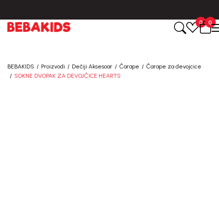
BESPLATNA ISPORUKA za sve porudžbine iznad 6000 RSD.
0
0
BEBAKIDS
Proizvodi
Dečiji Aksesoar
Čarape
Čarape za devojcice
SOKNE DVOPAK ZA DEVOJČICE HEARTS
40
%