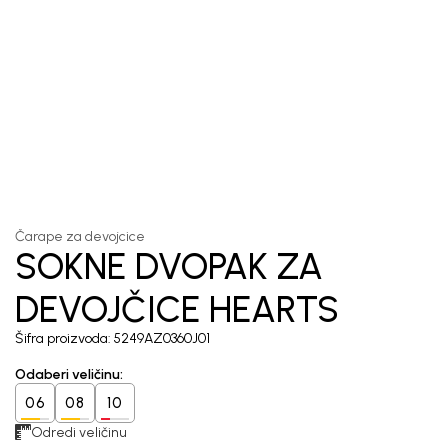
1
/
3
Čarape za devojcice
SOKNE DVOPAK ZA
DEVOJČICE HEARTS
Šifra proizvoda:
5249AZ0360J01
Odaberi veličinu
:
06
08
10
Odredi veličinu