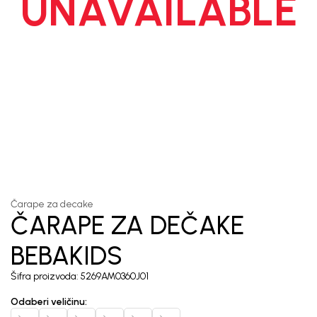
UNAVAILABLE
1
/
3
Čarape za decake
ČARAPE ZA DEČAKE
BEBAKIDS
Šifra proizvoda:
5269AM0360J01
Odaberi veličinu
: