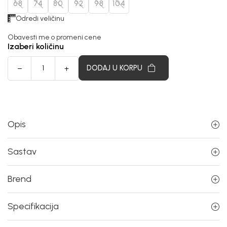
68
74
80
92
98
104
Odredi veličinu
Obavesti me o promeni cene
Izaberi količinu
DODAJ U KORPU
Opis
Sastav
Brend
Specifikacija