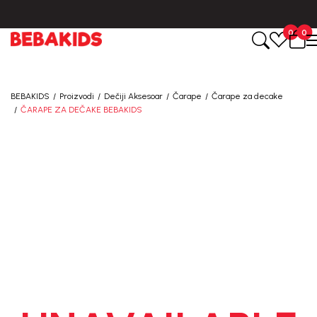
BESPLATNA ISPORUKA za sve porudžbine iznad 6000 RSD.
0
0
BEBAKIDS
Proizvodi
Dečiji Aksesoar
Čarape
Čarape za decake
ČARAPE ZA DEČAKE BEBAKIDS