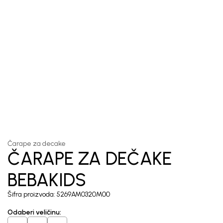
1
/
3
Čarape za decake
ČARAPE ZA DEČAKE
BEBAKIDS
Šifra proizvoda:
5269AM0320M00
Odaberi veličinu
: