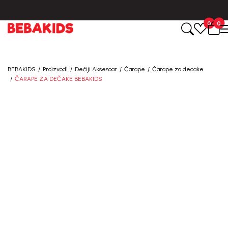
BESPLATNA ISPORUKA za sve porudžbine iznad 6000 RSD.
0
0
BEBAKIDS
Proizvodi
Dečiji Aksesoar
Čarape
Čarape za decake
ČARAPE ZA DEČAKE BEBAKIDS
30
%