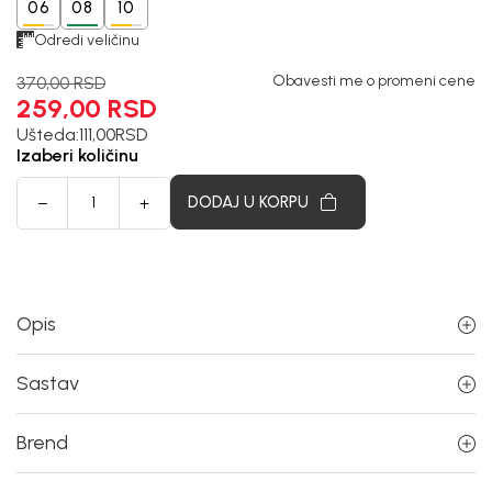
06
08
10
Odredi veličinu
Obavesti me o promeni cene
370,00
RSD
259,00
RSD
Ušteda:
111,00
RSD
Izaberi količinu
DODAJ U KORPU
Opis
Sastav
Brend