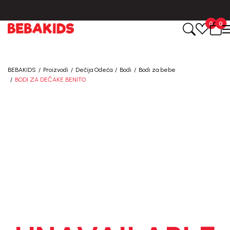
BESPLATNA ISPORUKA za sve porudžbine iznad 6000 RSD.
0
0
BEBAKIDS
Proizvodi
Dečija Odeća
Bodi
Bodi za bebe
BODI ZA DEČAKE BENITO