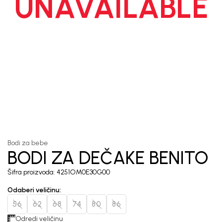
UNAVAILABLE
1
/
6
Bodi za bebe
BODI ZA DEČAKE BENITO
Šifra proizvoda:
4251OM0E30G00
Odaberi veličinu
:
56
62
68
74
80
86
Odredi veličinu