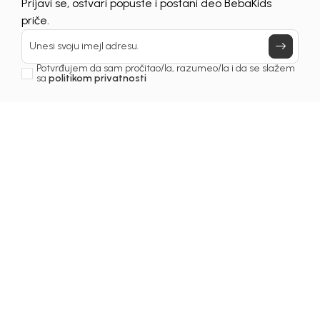
Prijavi se, ostvari popuste i postani deo BebaKids
priče.
Unesi svoju imejl adresu.
Potvrđujem da sam pročitao/la, razumeo/la i da se slažem
sa
politikom privatnosti
1
/
4
Bodi za bebe
BODI ZA DEČAKE ALEK
Šifra proizvoda:
1241OM0E30G00
Odaberi veličinu
:
56
62
68
74
80
86
Odredi veličinu
Obavesti me o promeni cene
Izaberi količinu