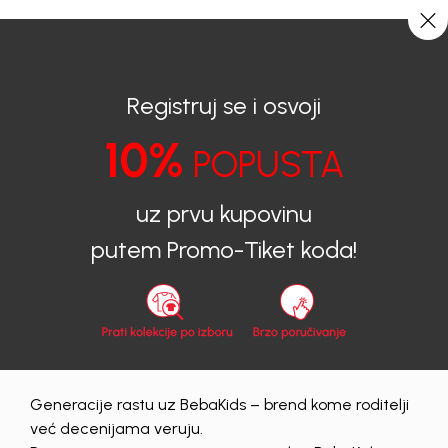
BESPLATNA ISPORUKA za sve porudžbine iznad 6000 RSD.
0
0
Registruj se i osvoji
BEBAKIDS
Proizvodi
Dečija Odeća
Bodi
Bodi za bebe
10%
POPUSTA
BODI ZA DEČAKE ALEK
uz prvu kupovinu
putem Promo-Tiket koda!
Generacije rastu uz BebaKids – brend kome roditelji
UNAVAILABLE
već decenijama veruju.