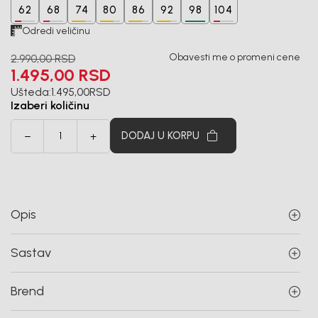
62
68
74
80
86
92
98
104
Odredi veličinu
Obavesti me o promeni cene
2.990,00
RSD
1.495,00
RSD
Ušteda:
1.495,00
RSD
Izaberi količinu
DODAJ U KORPU
Opis
Sastav
Brend