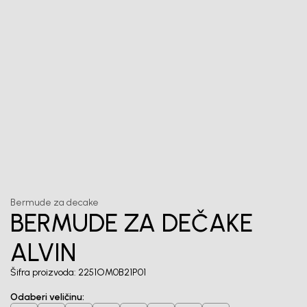
priče.
Unesi svoju imejl adresu.
Potvrđujem da sam pročitao/la, razumeo/la i da se slažem
sa
politikom privatnosti
1
/
6
Bermude za decake
BERMUDE ZA DEČAKE
ALVIN
Šifra proizvoda:
2251OM0B21P01
Odaberi veličinu
: