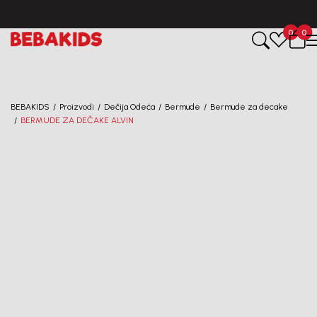
BESPLATNA ISPORUKA za sve porudžbine iznad 6000 RSD.
0
0
Registruj se i osvoji
10%
POPUSTA
BEBAKIDS
Proizvodi
Dečija Odeća
Bermude
Bermude za decake
BERMUDE ZA DEČAKE ALVIN
uz prvu kupovinu
putem Promo-Tiket koda!
50
%
Generacije rastu uz BebaKids – brend kome roditelji
već decenijama veruju.
Prijavi se, ostvari popuste i postani deo BebaKids