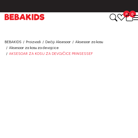
BESPLATNA ISPORUKA za sve porudžbine iznad 6000 RSD.
0
0
Registruj se i osvoji
10%
POPUSTA
BEBAKIDS
Proizvodi
Dečiji Aksesoar
Aksesoar za kosu
Aksesoar za kosu za devojcice
uz prvu kupovinu
AKSESOAR ZA KOSU ZA DEVOJČICE PRINSESSEF
putem Promo-Tiket koda!
Generacije rastu uz BebaKids – brend kome roditelji
već decenijama veruju.
Prijavi se, ostvari popuste i postani deo BebaKids
priče.