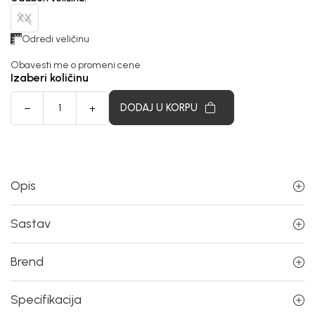
XX
Odredi veličinu
Obavesti me o promeni cene
Izaberi količinu
DODAJ U KORPU
Opis
Sastav
Brend
Specifikacija