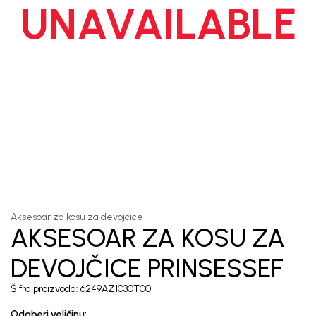
UNAVAILABLE
Unesi svoju imejl adresu.
Potvrđujem da sam pročitao/la, razumeo/la i da se slažem
sa
politikom privatnosti
1
/
1
Aksesoar za kosu za devojcice
AKSESOAR ZA KOSU ZA
DEVOJČICE PRINSESSEF
Šifra proizvoda:
6249AZ1030T00
Odaberi veličinu
: