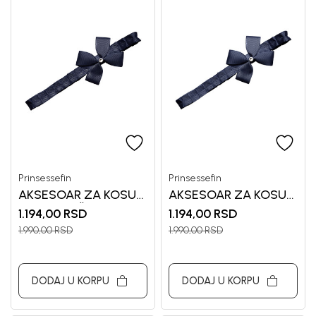
Prinsessefin
Prinsessefin
AKSESOAR ZA KOSU
AKSESOAR ZA KOSU
ZA DEVOJČICE
ZA DEVOJCICE
1.194,00
RSD
1.194,00
RSD
PRINSESSEF
PRINSESSEF
1.990,00
RSD
1.990,00
RSD
DODAJ U KORPU
DODAJ U KORPU