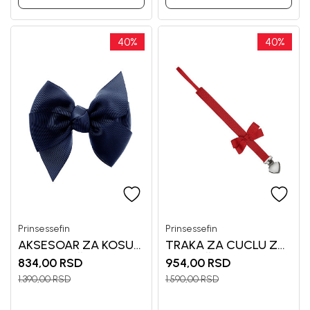
40
%
40
%
Prinsessefin
Prinsessefin
AKSESOAR ZA KOSU
TRAKA ZA CUCLU ZA
ZA DEVOJČICE
DEVOJČICE
834,00
RSD
954,00
RSD
PRINSESSEF
PRINSESSEFIN
1.390,00
RSD
1.590,00
RSD