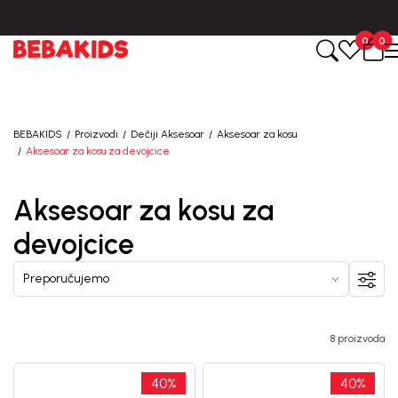
BESPLATNA ISPORUKA za sve porudžbine iznad 6000 RSD.
0
0
BEBAKIDS
Proizvodi
Dečiji Aksesoar
Aksesoar za kosu
Aksesoar za kosu za devojcice
Aksesoar za kosu za
devojcice
8 proizvoda
40
%
40
%