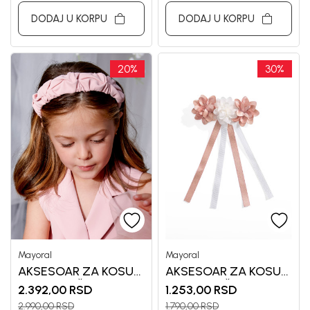
DODAJ U KORPU
DODAJ U KORPU
20
%
30
%
Mayoral
Mayoral
AKSESOAR ZA KOSU
AKSESOAR ZA KOSU
ZA DEVOJČICE
ZA DEVOJČICE
2.392,00
RSD
1.253,00
RSD
MAYORAL
MAYORAL
2.990,00
RSD
1.790,00
RSD