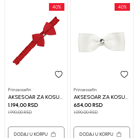
40
%
40
%
Prinsessefin
Prinsessefin
AKSESOAR ZA KOSU
AKSESOAR ZA KOSU
ZA DEVOJČICE
ZA DEVOJČICE
1.194,00
RSD
654,00
RSD
PRINSESSEF
PRINSESSEF
1.990,00
RSD
1.090,00
RSD
DODAJ U KORPU
DODAJ U KORPU