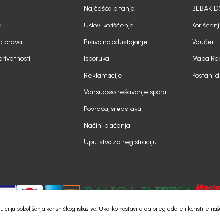
Najčešća pitanja
BEBAKIDS
a
Uslovi korišćenja
Korišćenj
a prava
Pravo na odustajanje
Vaučeri
 privatnosti
Isporuka
Mapa Rad
Reklamacije
Postani 
Vansudsko rešavanje spora
Povraćaj sredstava
Načini plaćanja
Uputstvo za registraciju
e) u cilju poboljšanja korisničkog iskustva. Ukoliko nastavite da pregledate i koristite