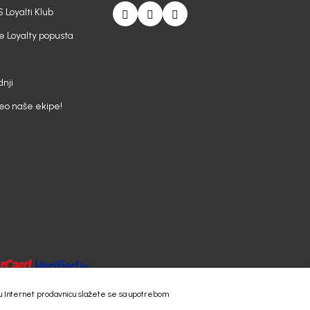
 Loyalti Klub
e Loyalty popusta
nji
deo naše ekipe!
 našu Internet prodavnicu slažete se sa upotrebom