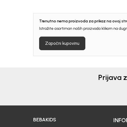
Trenutno nema proizvoda za prikaz na ovoj stra
Istražite asortiman naših proizvoda klikom na dug
Započni kupovinu
Prijava 
BEBAKIDS
INFO