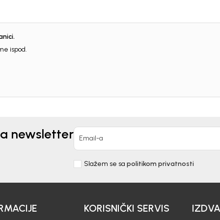
nici.
me ispod.
za newsletter
Email-a
Slažem se sa
politikom privatnosti
RMACIJE
KORISNIČKI SERVIS
IZDV