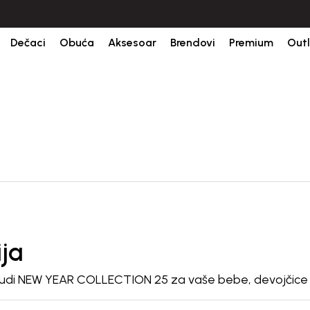
 RSD.
Isporuka u roku od 3-5 dana od dana kreiranja porudžbine.
BES
Dečaci
Obuća
Aksesoar
Brendovi
Premium
Outl
ja
onudi NEW YEAR COLLECTION 25 za vaše bebe, devojčice 