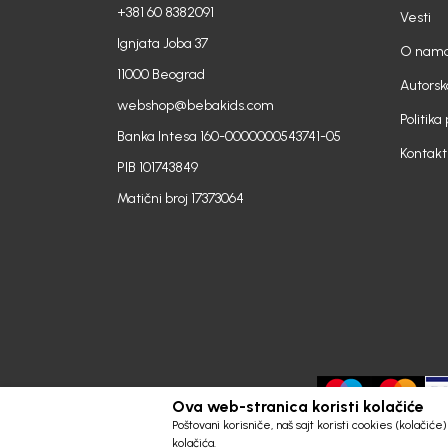
+381 60 8382091
Vesti
Ignjata Joba 37
O nam
11000 Beograd
Autorsk
webshop@bebakids.com
Politika
Banka Intesa 160-0000000543741-05
Kontakt
PIB 101743849
Matični broj 17373064
Ova web-stranica koristi kolačiće
Poštovani korisniče, naš sajt koristi cookies (kolačić
kolačića.