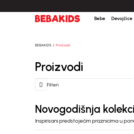
kreiranja porudžbine.
BESPLATNA ISPORUKA za sve porudžbine iznad 6000
Bebe
Devojčice
BEBAKIDS
Proizvodi
Proizvodi
Filteri
Novogodišnja kolekci
Inspirisani predstojećim praznicima u p