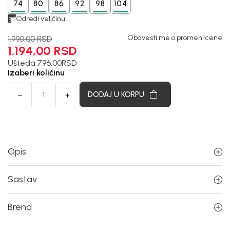
74
80
86
92
98
104
Odredi veličinu
Obavesti me o promeni cene
1.990,00
RSD
1.194,00
RSD
Ušteda:
796,00
RSD
Izaberi količinu
DODAJ U KORPU
Opis
Sastav
Brend