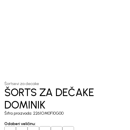
1
/
5
Šortsevi za decake
ŠORTS ZA DEČAKE
DOMINIK
Šifra proizvoda:
2261OM0F10G00
Odaberi veličinu
: