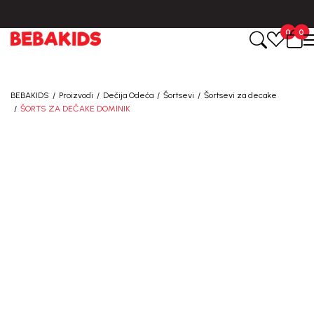
BESPLATNA ISPORUKA za sve porudžbine iznad 6000 RSD.
0
0
BEBAKIDS
Proizvodi
Dečija Odeća
Šortsevi
Šortsevi za decake
ŠORTS ZA DEČAKE DOMINIK
40
%