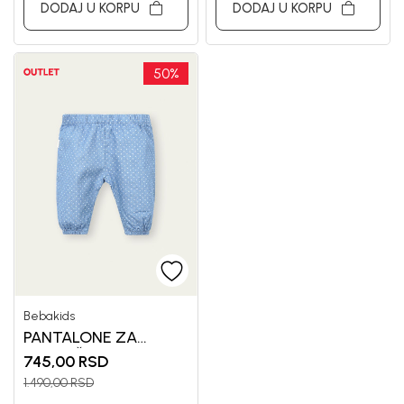
DODAJ U KORPU
DODAJ U KORPU
50
%
Bebakids
PANTALONE ZA
DEVOJČICE VERONIKA
745,00
RSD
1.490,00
RSD