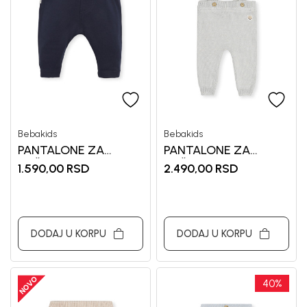
Bebakids
Bebakids
PANTALONE ZA
PANTALONE ZA
DEČAKE MARIO
DEČAKE BEBAKIDS
1.590,00
RSD
2.490,00
RSD
DODAJ U KORPU
DODAJ U KORPU
40
%