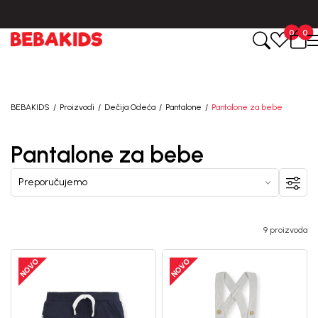
BESPLATNA ISPORUKA za sve porudžbine iznad 6000 RSD.
0
0
BEBAKIDS
Proizvodi
Dečija Odeća
Pantalone
Pantalone za bebe
Pantalone za bebe
9 proizvoda