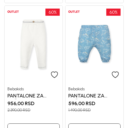
60
%
60
%
Bebakids
Bebakids
PANTALONE ZA
PANTALONE ZA
DEČAKE BEBAKIDS
DEČAKE GIL
956,00
RSD
596,00
RSD
2.390,00
RSD
1.490,00
RSD