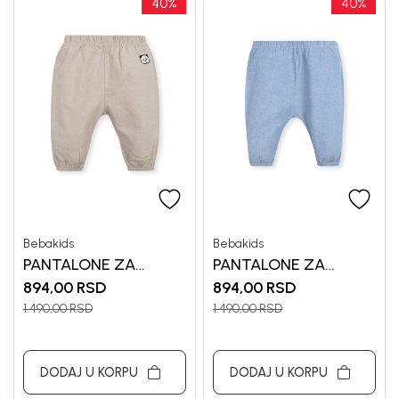
40
%
40
%
Bebakids
Bebakids
PANTALONE ZA
PANTALONE ZA
DEČAKE VLADA
DEVOJČICE GIGI
894,00
RSD
894,00
RSD
1.490,00
RSD
1.490,00
RSD
DODAJ U KORPU
DODAJ U KORPU