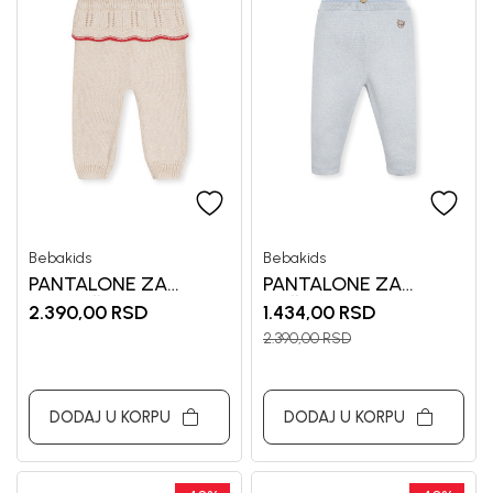
Bebakids
Bebakids
PANTALONE ZA
PANTALONE ZA
DEVOJČICE BEBAKIDS
DEČAKE GIO
2.390,00
RSD
1.434,00
RSD
2.390,00
RSD
DODAJ U KORPU
DODAJ U KORPU