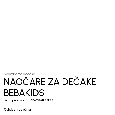
1
/
3
Naočare za decake
NAOČARE ZA DEČAKE
BEBAKIDS
Šifra proizvoda:
5259AM1100P00
Odaberi veličinu
: