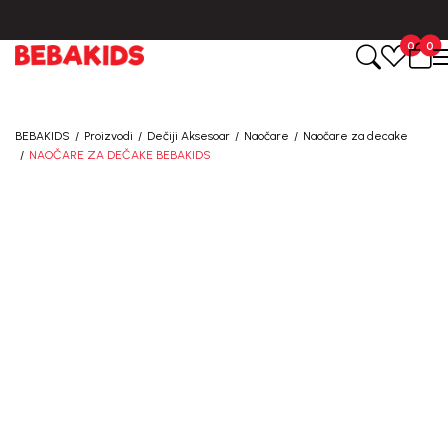
BESPLATNA ISPORUKA za sve porudžbine iznad 6000 RSD.
0
0
BEBAKIDS
Proizvodi
Dečiji Aksesoar
Naočare
Naočare za decake
NAOČARE ZA DEČAKE BEBAKIDS
40
%