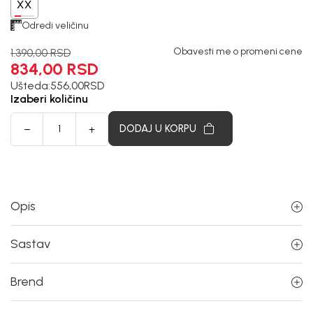
XX
Odredi veličinu
Obavesti me o promeni cene
1.390,00
RSD
834,00
RSD
Ušteda:
556,00
RSD
Izaberi količinu
DODAJ U KORPU
Opis
Sastav
Brend