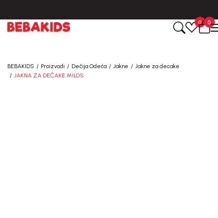
BESPLATNA ISPORUKA za sve porudžbine iznad 6000 RSD.
0
0
BEBAKIDS
Proizvodi
Dečija Odeća
Jakne
Jakne za decake
JAKNA ZA DEČAKE MILOS
50
%