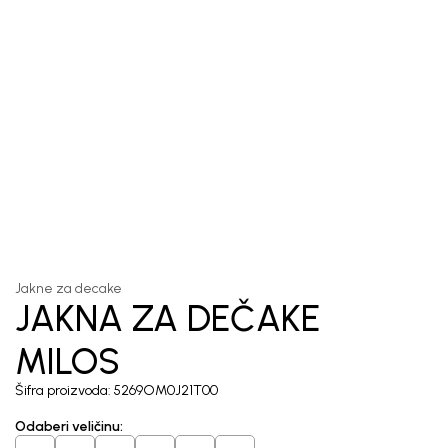
1
/
6
Jakne za decake
JAKNA ZA DEČAKE
MILOS
Šifra proizvoda:
5269OM0J21T00
Odaberi veličinu
: