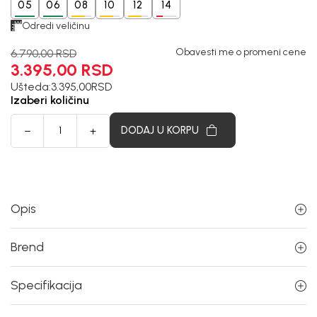
05
06
08
10
12
14
Odredi veličinu
Obavesti me o promeni cene
6.790,00
RSD
3.395,00
RSD
Ušteda:
3.395,00
RSD
Izaberi količinu
DODAJ U KORPU
Opis
Brend
Specifikacija