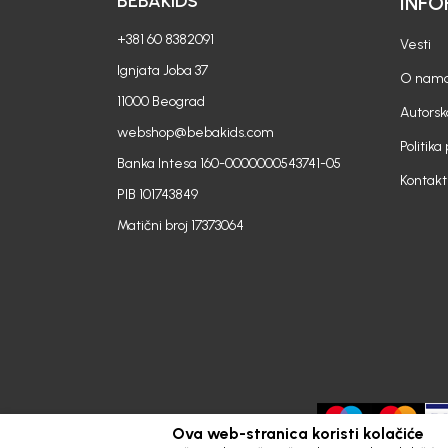
BEBAKIDS
INFO
+381 60 8382091
Vesti
Ignjata Joba 37
O nam
11000 Beograd
Autorsk
webshop@bebakids.com
Politika
Banka Intesa 160-0000000543741-05
Kontakt
PIB 101743849
Matični broj 17373064
Ova web-stranica koristi kolačiće