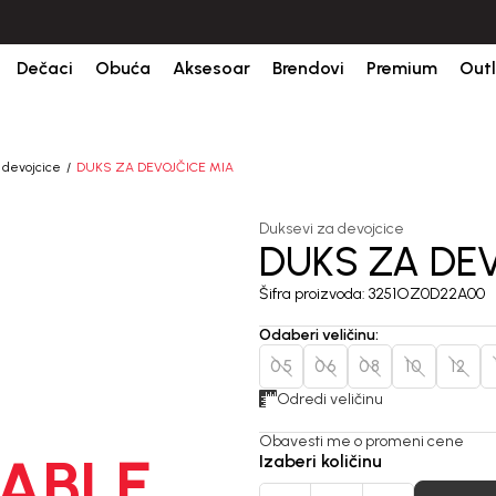
ine.
BESPLATNA ISPORUKA za sve porudžbine iznad 6000 RSD.
Is
Dečaci
Obuća
Aksesoar
Brendovi
Premium
Outl
 devojcice
DUKS ZA DEVOJČICE MIA
Duksevi za devojcice
DUKS ZA DE
Šifra proizvoda:
3251OZ0D22A00
Odaberi veličinu
:
05
06
08
10
12
Odredi veličinu
Obavesti me o promeni cene
ABLE
Izaberi količinu