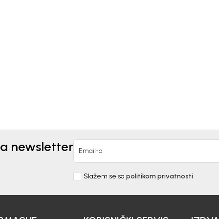
kids
Bebakids
S ZA DEVOJČICE
DUKS ZA DEVOJČICE
ERIA
VALENTINA
90,00
RSD
3.790,00
RSD
za newsletter
Email-a
Slažem se sa
politikom privatnosti