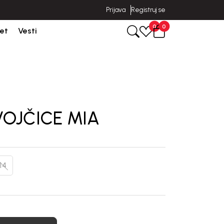
Prijava
Registruj se
poruka u roku od 3-5 dana od dana kreiranja porudžbine.
0
0
et
Vesti
VOJČICE MIA
14