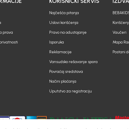
RMACIJE
KORISNIČKI SERVIS
IZDV
Najčešća pitanja
BEBAKIDS
a
Uslovi korišćenja
Korišćenj
a prava
Pravo na odustajanje
Vaučeri
 privatnosti
Isporuka
Mapa Rad
Reklamacije
Postani 
Vansudsko rešavanje spora
Povraćaj sredstava
Načini plaćanja
Uputstvo za registraciju