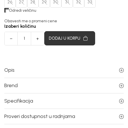
26
27
28
29
30
31
32
33
Odredi veličinu
Obavesti me o promeni cene
Izaberi količinu
DODAJ U KORPU
Opis
Brend
Specifikacija
Proveri dostupnost u radnjama