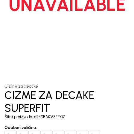
UNAVAILABLE
1
/
3
Čizme za dečake
CIZME ZA DECAKE
SUPERFIT
Šifra proizvoda:
6249BM0534T07
Odaberi veličinu
: