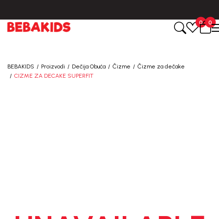
udžbine.
BESPLATNA ISPORUKA za sve porudžbine iznad 6000 R
0
0
BEBAKIDS
Proizvodi
Dečija Obuća
Čizme
Čizme za dečake
CIZME ZA DECAKE SUPERFIT