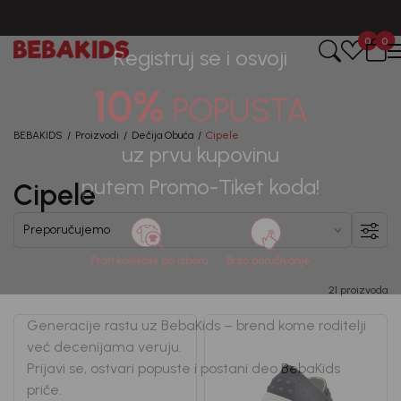
BESPLATNA ISPORUKA za sve porudžbine iznad 6000 RSD.
0
0
Registruj se i osvoji
10%
POPUSTA
BEBAKIDS
Proizvodi
Dečija Obuća
Cipele
Cipele
uz prvu kupovinu
putem Promo-Tiket koda!
21 proizvoda
Generacije rastu uz BebaKids – brend kome roditelji
već decenijama veruju.