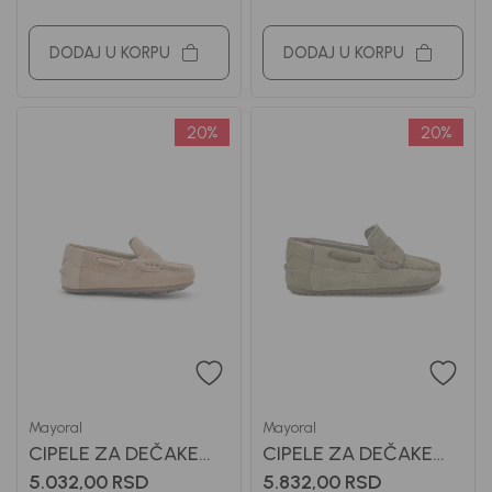
DODAJ U KORPU
DODAJ U KORPU
20
%
20
%
Mayoral
Mayoral
CIPELE ZA DEČAKE
CIPELE ZA DEČAKE
MAYORAL
MAYORAL
5.032,00
RSD
5.832,00
RSD