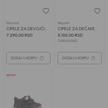
Naturino
Mayoral
CIPELE ZA DEVOJČICE
CIPELE ZA DEČAKE
NATURINO
MAYORAL
7.290,00
RSD
5.103,00
RSD
7.290,00
RSD
DODAJ U KORPU
DODAJ U KORPU