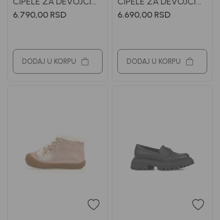
CIPELE ZA DEVOJČICE
CIPELE ZA DEVOJČICE
GEOX
NATURINO
6.790,00
RSD
6.690,00
RSD
DODAJ U KORPU
DODAJ U KORPU