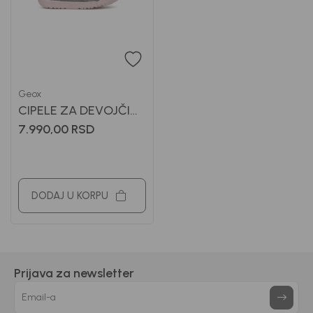
Geox
CIPELE ZA DEVOJČICE
GEOX
7.990,00
RSD
DODAJ U KORPU
Prijava za newsletter
Email-a