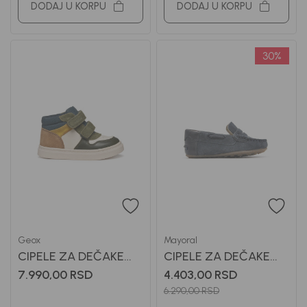
DODAJ U KORPU
DODAJ U KORPU
30
%
Geox
Mayoral
CIPELE ZA DEČAKE
CIPELE ZA DEČAKE
GEOX
MAYORAL
7.990,00
RSD
4.403,00
RSD
6.290,00
RSD