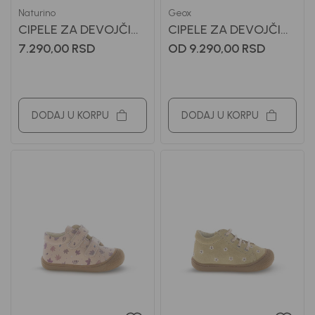
Naturino
Geox
CIPELE ZA DEVOJČICE
CIPELE ZA DEVOJČICE
NATURINO
GEOX
7.290,00
RSD
OD 9.290,00
RSD
DODAJ U KORPU
DODAJ U KORPU