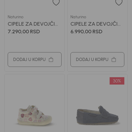
Naturino
Naturino
CIPELE ZA DEVOJČICE
CIPELE ZA DEVOJČICE
NATURINO
NATURINO
7.290,00
RSD
6.990,00
RSD
DODAJ U KORPU
DODAJ U KORPU
30
%