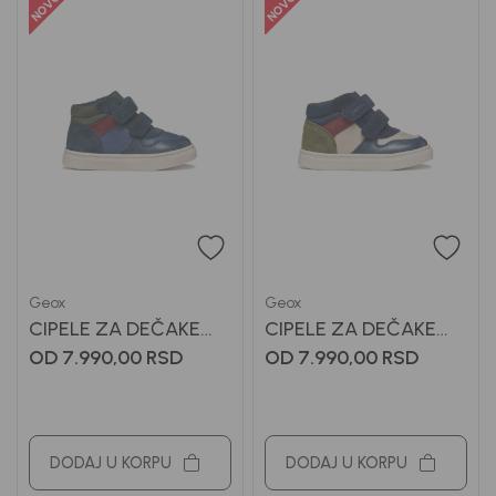
Geox
Geox
CIPELE ZA DEČAKE
CIPELE ZA DEČAKE
GEOX
GEOX
OD 7.990,00
RSD
OD 7.990,00
RSD
DODAJ U KORPU
DODAJ U KORPU