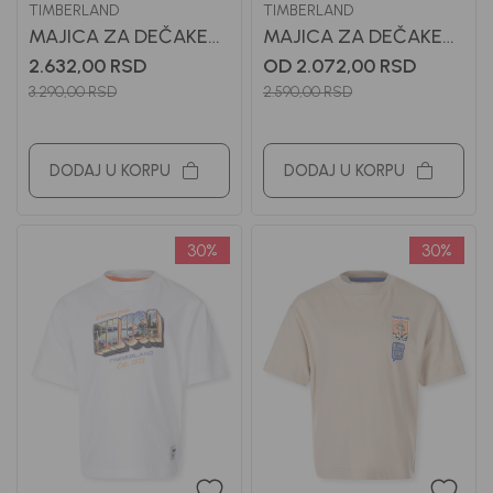
TIMBERLAND
TIMBERLAND
MAJICA ZA DEČAKE
MAJICA ZA DEČAKE
TIMBERLAND
TIMBERLAND
2.632,00
RSD
OD 2.072,00
RSD
3.290,00
RSD
2.590,00
RSD
DODAJ U KORPU
DODAJ U KORPU
30
%
30
%