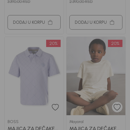
3.390,00
RSD
2.390,00
RSD
DODAJ U KORPU
DODAJ U KORPU
20
%
20
%
BOSS
Mayoral
MAJICA ZA DEČAKE
MAJICA ZA DEČAKE