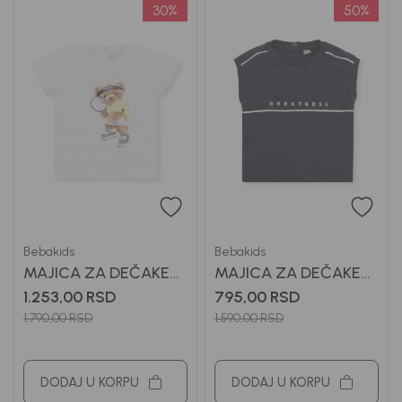
30
%
50
%
Bebakids
Bebakids
MAJICA ZA DEČAKE
MAJICA ZA DEČAKE
ANTONIO
ARDEN
1.253,00
RSD
795,00
RSD
1.790,00
RSD
1.590,00
RSD
DODAJ U KORPU
DODAJ U KORPU