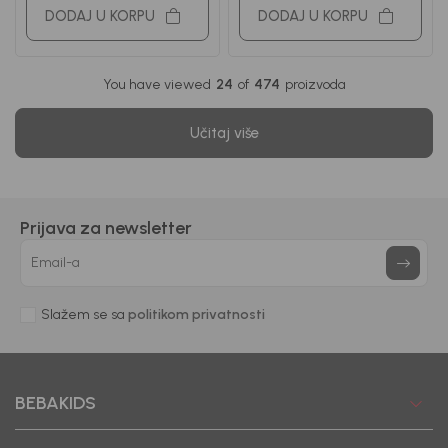
DODAJ U KORPU
DODAJ U KORPU
You have viewed
24
of
474
proizvoda
Učitaj više
Prijava za newsletter
Email-a
Slažem se sa
politikom privatnosti
BEBAKIDS