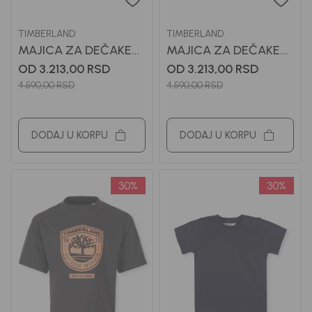
TIMBERLAND
TIMBERLAND
MAJICA ZA DEČAKE
MAJICA ZA DEČAKE
TIMBERLAND
TIMBERLAND
OD 3.213,00
RSD
OD 3.213,00
RSD
4.590,00
RSD
4.590,00
RSD
DODAJ U KORPU
DODAJ U KORPU
30
%
30
%