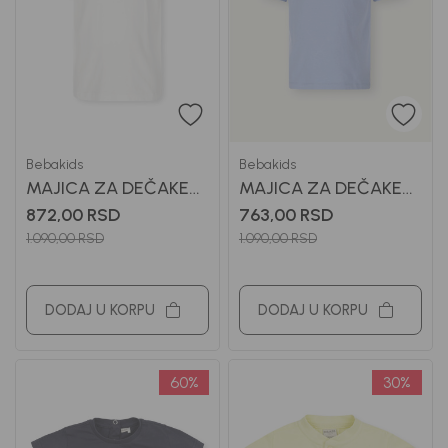
Bebakids
Bebakids
MAJICA ZA DEČAKE
MAJICA ZA DEČAKE
BASIC
BASIC
872,00
RSD
763,00
RSD
1.090,00
RSD
1.090,00
RSD
DODAJ U KORPU
DODAJ U KORPU
60
%
30
%