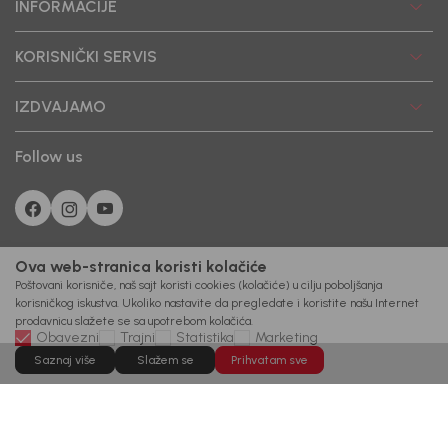
INFORMACIJE
KORISNIČKI SERVIS
IZDVAJAMO
Follow us
Ova web-stranica koristi kolačiće
Poštovani korisniče, naš sajt koristi cookies (kolačiće) u cilju poboljšanja
korisničkog iskustva. Ukoliko nastavite da pregledate i koristite našu Internet
prodavnicu slažete se sa upotrebom kolačića.
Obavezni
Trajni
Statistika
Marketing
Saznaj više
Slažem se
Prihvatam sve
©2026
www.bebakids.com
Izrada
NB SOFT
Sva prava zadržana.