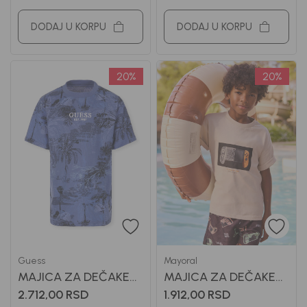
DODAJ U KORPU
DODAJ U KORPU
20
%
20
%
Guess
Mayoral
MAJICA ZA DEČAKE
MAJICA ZA DEČAKE
GUESS
MAYORAL
2.712,00
RSD
1.912,00
RSD