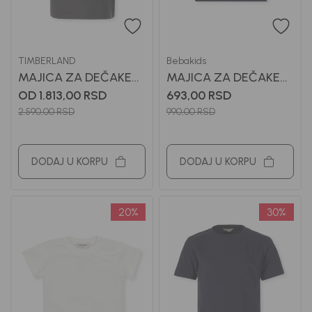
TIMBERLAND
Bebakids
MAJICA ZA DEČAKE
MAJICA ZA DEČAKE
TIMBERLAND
BASIC
OD 1.813,00
RSD
693,00
RSD
2.590,00
RSD
990,00
RSD
DODAJ U KORPU
DODAJ U KORPU
20
%
30
%