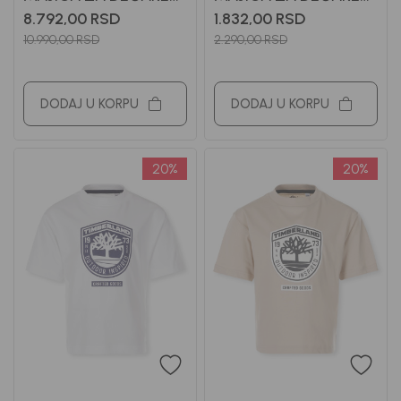
BOSS
MAYORAL
8.792,00
RSD
1.832,00
RSD
10.990,00
RSD
2.290,00
RSD
DODAJ U KORPU
DODAJ U KORPU
20
%
20
%