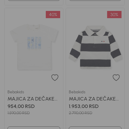
40
%
30
%
Bebakids
Bebakids
MAJICA ZA DEČAKE
MAJICA ZA DEČAKE
ARON
BENNY
954,00
RSD
1.953,00
RSD
1.590,00
RSD
2.790,00
RSD