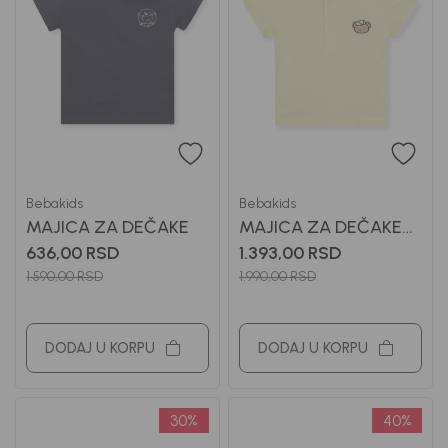
Bebakids
Bebakids
MAJICA ZA DEČAKE
MAJICA ZA DEČAKE
ANDREJ
636,00
RSD
1.393,00
RSD
1.590,00
RSD
1.990,00
RSD
DODAJ U KORPU
DODAJ U KORPU
30
%
40
%