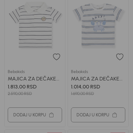
Bebakids
Bebakids
MAJICA ZA DEČAKE
MAJICA ZA DEČAKE
ANDRIJA
ANDRIJA
1.813,00
RSD
1.014,00
RSD
2.590,00
RSD
1.690,00
RSD
DODAJ U KORPU
DODAJ U KORPU