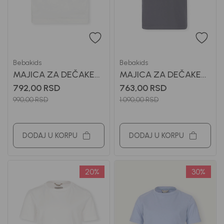
Bebakids
Bebakids
MAJICA ZA DEČAKE
MAJICA ZA DEČAKE
BASIC
BASIC
792,00
RSD
763,00
RSD
990,00
RSD
1.090,00
RSD
DODAJ U KORPU
DODAJ U KORPU
20
%
30
%