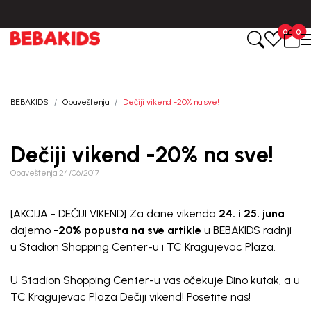
u roku od 3-5 dana od dana kreiranja porudžbine.
BESPLATNA ISPO
0
0
BEBAKIDS
Obaveštenja
Dečiji vikend -20% na sve!
Dečiji vikend -20% na sve!
Obaveštenja
|
24/06/2017
[AKCIJA - DEČIJI VIKEND] Za dane vikenda
24. i 25. juna
dajemo
-20% popusta na sve artikle
u BEBAKIDS radnji
u
Stadion Shopping Center
-u i TC
Kragujevac Plaza
.
U
Stadion Shopping Center
-u vas očekuje Dino kutak, a u
TC
Kragujevac Plaza
Dečiji vikend! Posetite nas!