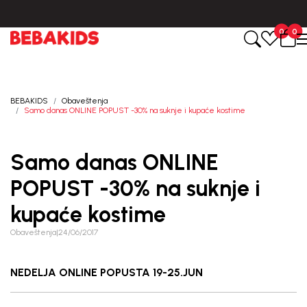
Isporuka u roku od 3-5 dana od dana kreiranja porudžbine.
BESP
0
0
BEBAKIDS
Obaveštenja
Samo danas ONLINE POPUST -30% na suknje i kupaće kostime
Samo danas ONLINE
POPUST -30% na suknje i
kupaće kostime
Obaveštenja
|
24/06/2017
NEDELJA ONLINE POPUSTA 19-25.JUN