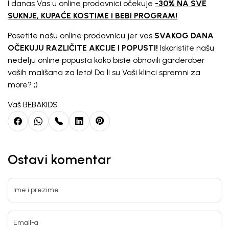
I danas Vas u online prodavnici očekuje
-30% NA SVE
SUKNJE, KUPAĆE KOSTIME I BEBI PROGRAM!
Posetite našu online prodavnicu jer
vas
SVAKOG DANA
OČEKUJU RAZLIČITE AKCIJE I POPUSTI!
Iskoristite našu
nedelju online popusta kako biste obnovili garderober
vaših mališana za leto! Da li su Vaši klinci spremni za
more? ;)
Vaš BEBAKIDS
Ostavi komentar
Ime i prezime
Email-a