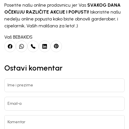
Posetite našu online prodavnicu jer
Vas
SVAKOG DANA
OČEKUJU RAZLIČITE AKCIJE I POPUSTI!
Iskoristite našu
nedelju online popusta kako biste obnovili garderober, i
cipelarnik, Vaših mališana za leto! ;)
Vaš BEBAKIDS
Ostavi komentar
Ime i prezime
Email-a
Komentar