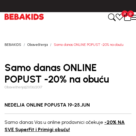
Isporuka u roku od 3-5 dana od dana kreiranja porudžbine.
BESP
0
0
BEBAKIDS
Obaveštenja
Samo danas ONLINE POPUST -20% na obuću
Samo danas ONLINE
POPUST -20% na obuću
Obaveštenja
|
21/06/2017
NEDELJA ONLINE POPUSTA 19-25.JUN
Samo danas Vas u online prodavnici očekuje
-20% NA
SVE SuperFit i Primigi obuću!