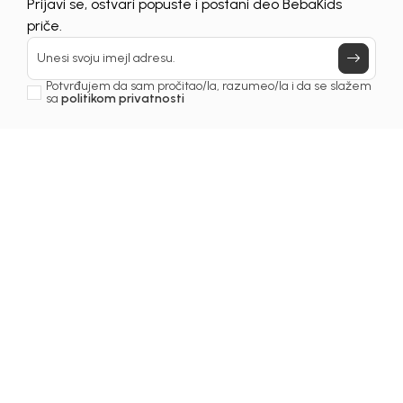
Prijavi se, ostvari popuste i postani deo BebaKids
pronalaženje omiljenih komada za vaše mališane još je
priče.
jednostavnije.
Unesi svoju imejl adresu.
Potvrđujem da sam pročitao/la, razumeo/la i da se slažem
sa
politikom privatnosti
Čekamo vas na II spratu TC Galerija!
Ostavi komentar
Ime i prezime
Email-a