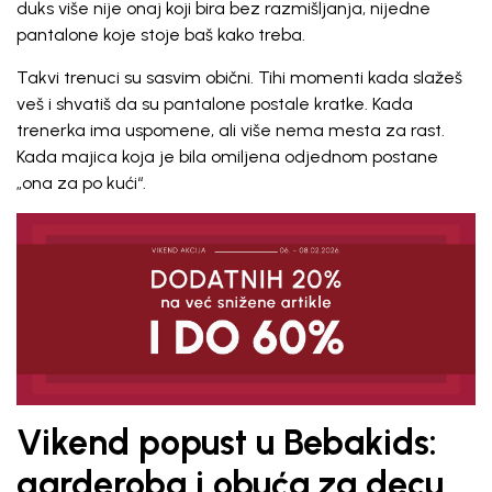
duks više nije onaj koji bira bez razmišljanja, nijedne
Unesi svoju imejl adresu.
pantalone koje stoje baš kako treba.
Potvrđujem da sam pročitao/la, razumeo/la i da se slažem
Takvi trenuci su sasvim obični. Tihi momenti kada slažeš
sa
politikom privatnosti
veš i shvatiš da su pantalone postale kratke. Kada
trenerka ima uspomene, ali više nema mesta za rast.
Kada majica koja je bila omiljena odjednom postane
„ona za po kući“.
Vikend popust u Bebakids:
garderoba i obuća za decu