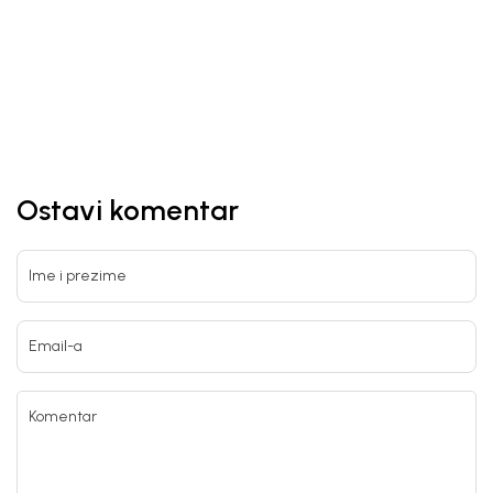
MONNALISA
44.790,00
RSD
DODAJ U KORPU
Ostavi komentar
Ime i prezime
Email-a
Komentar