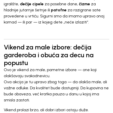
igralište,
dečije cipele
za posebne dane,
čizme
za
hladnije jutarnje šetnje ili
patofne
za razigrane sate
provedene u vrtiću. Sigurni smo da imamo upravo onaj
komad — ili par — iz kojeg dete „neće izlaziti“.
Vikend za male izbore: dečija
garderoba i obuća za decu na
popustu
Ovo je vikend za male, pametne izbore — one koji
olakšavaju svakodnevicu.
Ova akcija je tu upravo zbog toga — da olakša male, ali
važne odluke. Da kvalitet bude dostupniji. Da kupovina ne
bude obaveza, već kratka pauza u danu u kojoj ima
smisla zastati.
Vikend prolazi brzo, ali dobri izbori ostaju duže.