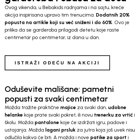
Ovog vikenda, u Bebakids radnjama i na sajtu, kreće
akcija inspirisana upravo tim trenucima.
Dodatnih 20%
popusta na artikle koji su već sniženi i do 60%
. Ovo je
prilika da se garderoba prilagodi detetu koje raste
centimetar po centimetar, iz dana u dan.
ISTRAŽI ODEĆU NA AKCIJI
Oduševite mališane: pametni
popusti za svaki centimetar
Možda tražite praktične
majice
za svaki dan,
udobne
helanke
koje prate svaki pokret, ili novu
trenerku za vrtić
i
školu. Možda
pantalone
koje će izdržati igru, padove i
ustajanja. Možda
lagani prsluk
za jutra koja još uvek nisu
odlučila kakva će biti. A možda i nove
patike za sport
i