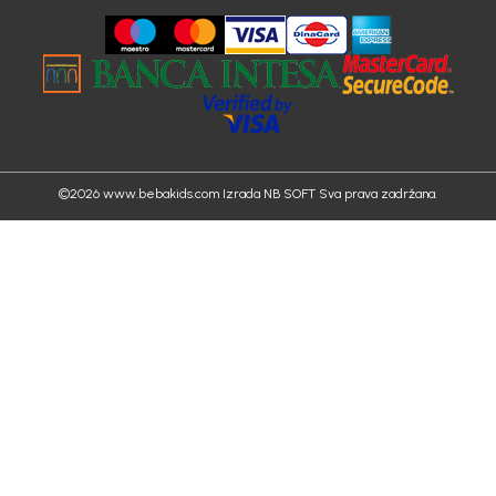
©2026
www.bebakids.com
Izrada
NB SOFT
Sva prava zadržana.