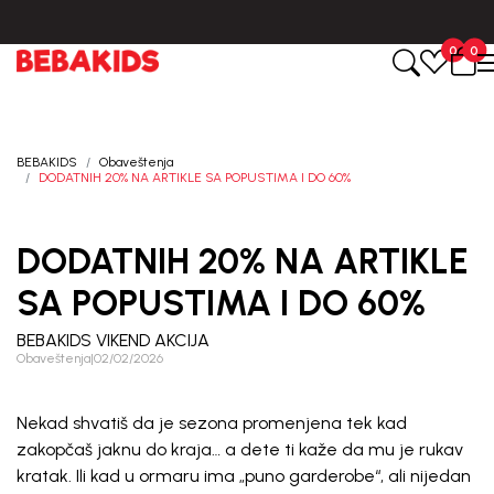
BESPLATNA ISPORUKA za sve porudžbine iznad 6000 RSD.
0
0
Registruj se i osvoji
10%
POPUSTA
BEBAKIDS
Obaveštenja
DODATNIH 20% NA ARTIKLE SA POPUSTIMA I DO 60%
uz prvu kupovinu
putem Promo-Tiket koda!
DODATNIH 20% NA ARTIKLE
SA POPUSTIMA I DO 60%
BEBAKIDS VIKEND AKCIJA
Obaveštenja
|
02/02/2026
Generacije rastu uz BebaKids – brend kome roditelji
Nekad shvatiš da je sezona promenjena tek kad
već decenijama veruju.
zakopčaš jaknu do kraja… a dete ti kaže da mu je rukav
Prijavi se, ostvari popuste i postani deo BebaKids
kratak. Ili kad u ormaru ima „puno garderobe“, ali nijedan
priče.