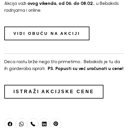
Akcija važi
ovog vikenda, od 06. do 08.02.
, u Bebakids
radnjama i online.
VIDI OBUĆU NA AKCIJI
Deca rastu brže nego što primetimo... Bebakids je tu da
ih garderoba isprati.
PS. Popusti su već uračunati u cene!
ISTRAŽI AKCIJSKE CENE