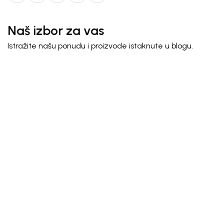
Naš izbor za vas
Istražite našu ponudu i proizvode istaknute u blogu.
30
%
Monnalisa
HALJINA ZA
DEVOJČICE
31.353,00
RSD