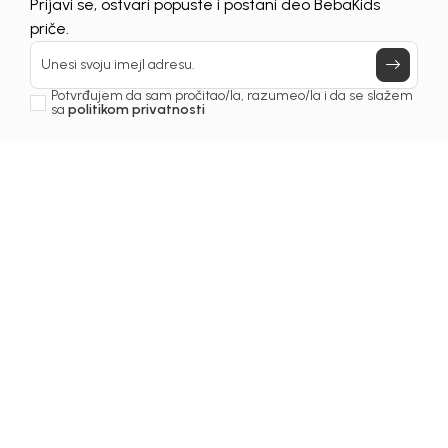
Prijavi se, ostvari popuste i postani deo BebaKids
priče.
Unesi svoju imejl adresu.
Potvrđujem da sam pročitao/la, razumeo/la i da se slažem
sa
politikom privatnosti
MODNOG DIZAJNERA
Lokacija: BEOGRAD
Opis posla:
Učestvovanje u kreiranju i razvoju
sezonskih kolekcija dečije
garderobe.
Izrada modnih skica, tehničkih