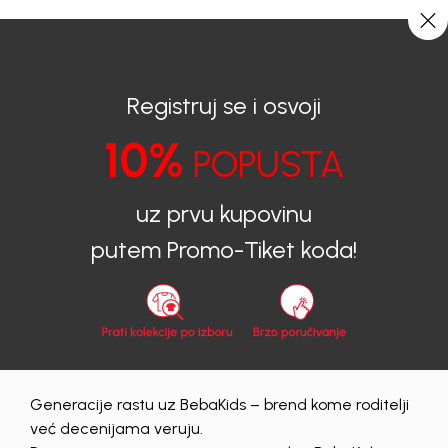
BESPLATNA ISPORUKA za sve porudžbine iznad 6000 RSD.
0
0
Registruj se i osvoji
10%
BEBAKIDS
Obaveštenja
OGLAS ZA POSAO
POPUSTA
uz prvu kupovinu
OGLAS ZA POSAO
putem Promo-Tiket koda!
MODNI DIZAJNER
Obaveštenja
|
14/10/2025
Generacije rastu uz BebaKids – brend kome roditelji
već decenijama veruju.