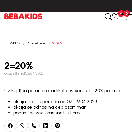
Isporuka u roku od 3-5 dana od dana kreiranja porudžbine.
0
0
BEBAKIDS
Obaveštenja
2=20%
2=20%
Obaveštenja
|
05/04/2023
Uz kupljen paran broj artikala ostvarujete 20% popusta
akcija traje u periodu od 07-09.04.2023
akcija se odnosi na ceo asortiman
popusti su vec uracunati u korpi