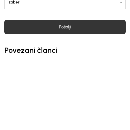
Pošalji
Povezani članci
Obaveštenja