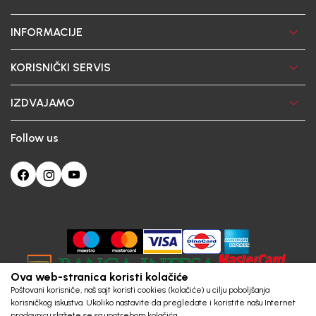
INFORMACIJE
KORISNIČKI SERVIS
IZDVAJAMO
Follow us
Ova web-stranica koristi kolačiće
Poštovani korisniče, naš sajt koristi cookies (kolačiće) u cilju poboljšanja
korisničkog iskustva. Ukoliko nastavite da pregledate i koristite našu Internet
prodavnicu slažete se sa upotrebom kolačića.