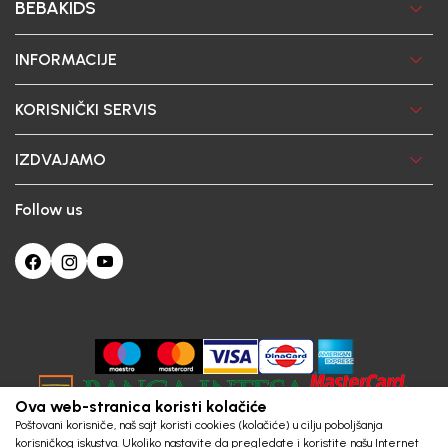
BEBAKIDS
INFORMACIJE
KORISNIČKI SERVIS
IZDVAJAMO
Follow us
Ova web-stranica koristi kolačiće
Poštovani korisniče, naš sajt koristi cookies (kolačiće) u cilju poboljšanja
korisničkog iskustva. Ukoliko nastavite da pregledate i koristite našu Internet