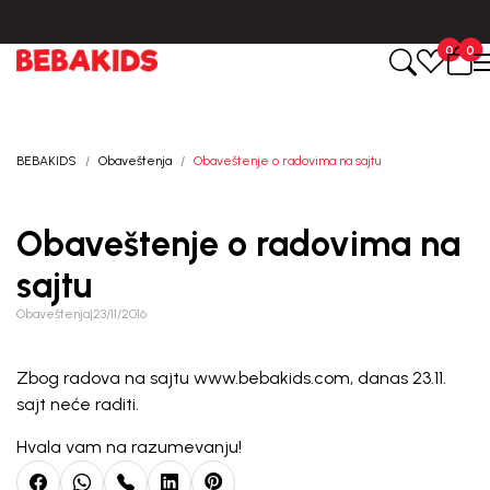
Isporuka u roku od 3-5 dana od dana kreiranja porudžbine.
0
0
BEBAKIDS
Obaveštenja
Obaveštenje o radovima na sajtu
Obaveštenje o radovima na
sajtu
Obaveštenja
|
23/11/2016
Zbog radova na sajtu www.bebakids.com, danas 23.11.
sajt neće raditi.
Hvala vam na razumevanju!