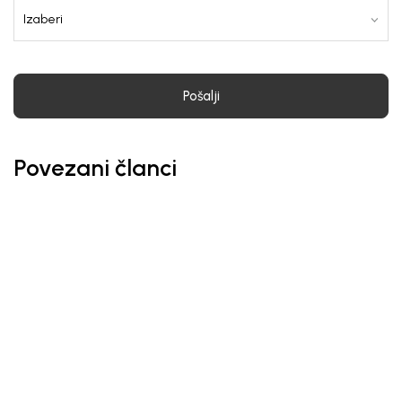
Pošalji
Povezani članci
Obaveštenja