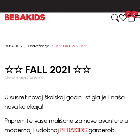
a od dana kreiranja porudžbine.
BESPLATNA ISPORUKA za sve por
0
0
BEBAKIDS
Obaveštenja
☆☆ FALL 2021 ☆☆
☆☆ FALL 2021 ☆☆
Obaveštenja
|
20/08/2021
U susret novoj školskoj godini, stigla je I naša
nova kolekcija!
Pripremite vase mališane za nove avanture u
modernoj I udobnoj
BEBAKIDS
garderobi.