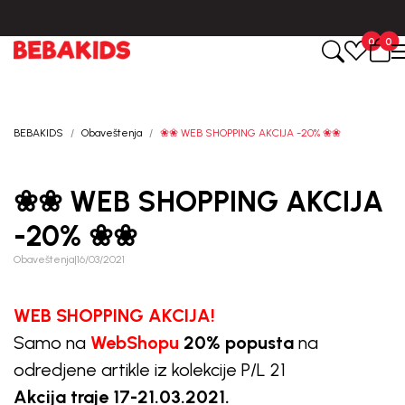
5 dana od dana kreiranja porudžbine.
BESPLATNA ISPORUKA za sv
0
0
BEBAKIDS
Obaveštenja
❀❀ WEB SHOPPING AKCIJA -20% ❀❀
❀❀ WEB SHOPPING AKCIJA
-20% ❀❀
Obaveštenja
|
16/03/2021
WEB SHOPPING AKCIJA!
Samo na
WebShopu
20% popusta
na
odredjene artikle iz kolekcije P/L 21
Akcija traje 17-21.03.2021.