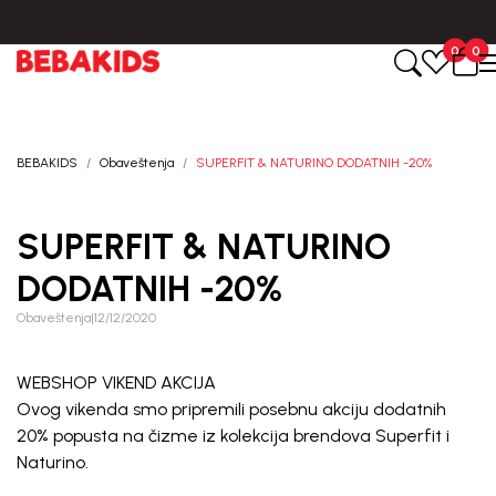
kreiranja porudžbine.
BESPLATNA ISPORUKA za sve porudžbine 
0
0
BEBAKIDS
Obaveštenja
SUPERFIT & NATURINO DODATNIH -20%
SUPERFIT & NATURINO
DODATNIH -20%
Obaveštenja
|
12/12/2020
WEBSHOP VIKEND AKCIJA
Ovog vikenda smo pripremili posebnu akciju dodatnih
20% popusta na čizme iz kolekcija brendova Superfit i
Naturino.