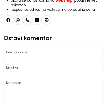
akcija se odnosi samo na
WebShop
, popust je već
prikazan
popust se odnosi na važeću maloprodajnu cenu
Ostavi komentar
Ime i prezime
Email-a
Komentar