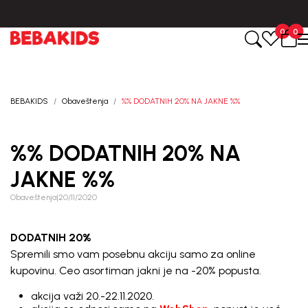
u roku od 3-5 dana od dana kreiranja porudžbine.
BESPLATNA ISPO
0
0
BEBAKIDS
Obaveštenja
%% DODATNIH 20% NA JAKNE %%
%% DODATNIH 20% NA
JAKNE %%
Obaveštenja
|
20/11/2020
DODATNIH 20%
Spremili smo vam posebnu akciju samo za online
kupovinu. Ceo asortiman jakni je na -20% popusta.
akcija važi 20.-22.11.2020.