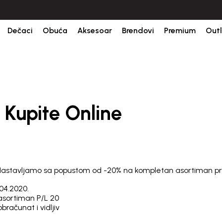
orudžbine.
BESPLATNA ISPORUKA za sve porudžbine iznad 6000 RSD.
Dečaci
Obuća
Aksesoar
Brendovi
Premium
Outl
e
 Kupite Online
. Nastavljamo sa popustom od -20% na kompletan asortiman pr
.04.2020.
 asortiman P/L 20
bračunat i vidljiv