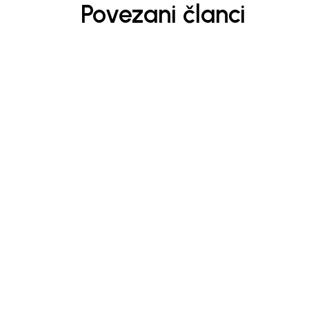
Povezani članci
Obaveštenja
VELIKO FINALE:
SNIŽENJA I DO 6
Finalno sniženje u Bebakid
prava prilika da pronađete
modele za bebe i decu do 
uz popuste i do 60%. Očeku
izbor dečije odeće, obuće 