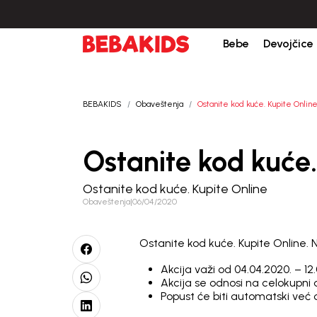
orudžbine iznad 6000 RSD.
Isporuka u roku od 3-5 dana od dana kreiranja p
Bebe
Devojčice
BEBAKIDS
Obaveštenja
Ostanite kod kuće. Kupite Onlin
Ostanite kod kuće.
Ostanite kod kuće. Kupite Online
Obaveštenja
|
06/04/2020
Ostanite kod kuće. Kupite Online
Akcija važi od 04.04.2020. – 12
Akcija se odnosi na celokupni
Popust će biti automatski već o