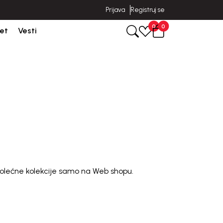
Prijava
Registruj se
Isporuka u roku od 3-5 dana od dana kreiranja porudžbine.
0
0
et
Vesti
olećne kolekcije samo na Web shopu.