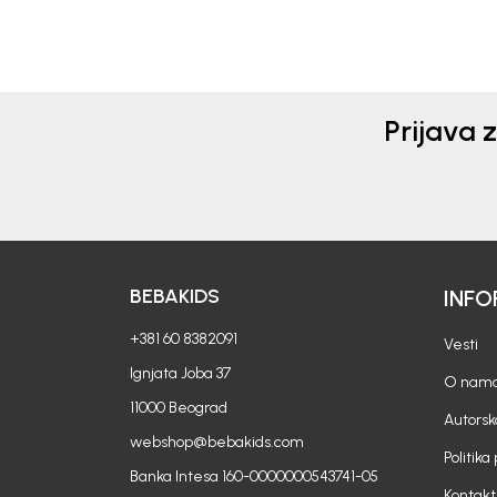
aksesoara koji spajaju kvali
08/07/2026
udobnost i moderan dizajn
Prijava 
BEBAKIDS
INFO
+381 60 8382091
Vesti
Ignjata Joba 37
O nam
11000 Beograd
Autorsk
webshop@bebakids.com
Politika
Banka Intesa 160-0000000543741-05
Kontakt