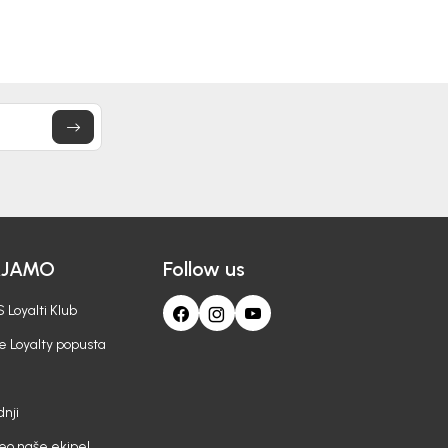
a zbog renoviranja u
Detaljnije
6
 30. juna do 7. jula.
AJAMO
Follow us
 Loyalti Klub
e Loyalty popusta
nji
deo naše ekipe!