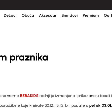
ine.
BESPLATNA ISPORUKA za sve porudžbine iznad 6000 RSD.
Isp
Dečaci
Obuća
Aksesoar
Brendovi
Premium
Outl
m praznika
adno vreme
BEBAKIDS
radnji je izmenjeno i prikazano u tabeli 
žbine koje kreirate 30.12. i 31.12. biti poslate u
petak 03.01.