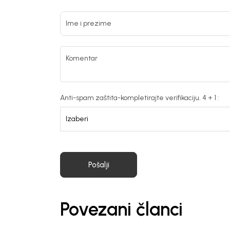
Ime i prezime
Komentar
Anti-spam zaštita-kompletirajte verifikaciju. 4 + 1 :
Generacije rastu uz BebaKids – bre
decenijama veruju.
Prijavi se, ostvari popuste i postani
Pošalji
Povezani članci