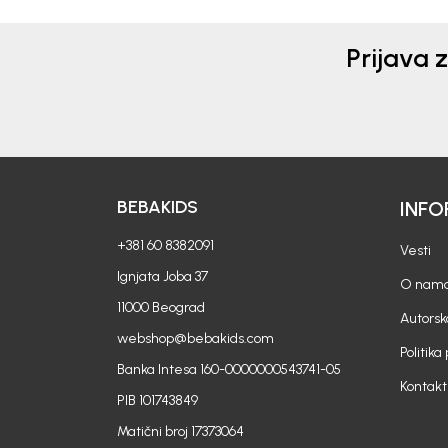
Prijava 
BEBAKIDS
INFO
+381 60 8382091
Vesti
Ignjata Joba 37
O nam
11000 Beograd
Autorsk
webshop@bebakids.com
Politika
Banka Intesa 160-0000000543741-05
Kontakt
PIB 101743849
Matični broj 17373064