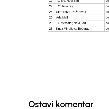
19
TC Big, Novi Sad
do
22
TC Delta city
do
24
Stari korzo, Požarevac
do
25
Ada Mall
do
26
TC Mercator, Novi Sad
do
28
Knez Mihajlova, Beograd
do
Ostavi komentar