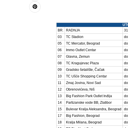
UT
BR.
RADNJA
31
03
TC Stadion
do
05
TC Mercator, Beograd
do
06
Immo Outlet Centar
do
07
Glavna, Zemun
do
08
TC Kragujevac Plaza
do
09
Gradsko šetalište, Čačak
do
10
TC Ušće Shopping Centar
do
11
Zmaj Jovina, Novi Sad
do
12
Obrenovićeva, Niš
do
13
Big Fashion Park Outlet Inđija
do
14
Partizanske vode BB, Zlatibor
do
15
Bulevar Kralja Aleksandra, Beograd
do
17
Big Fashion, Beograd
do
18
Kralja Milana, Beograd
do