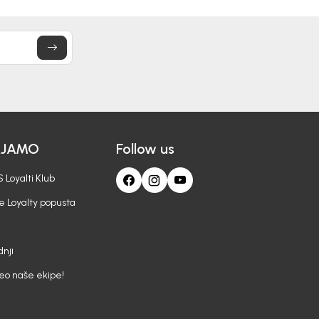
AJAMO
Follow us
 Loyalti Klub
e Loyalty popusta
nji
deo naše ekipe!