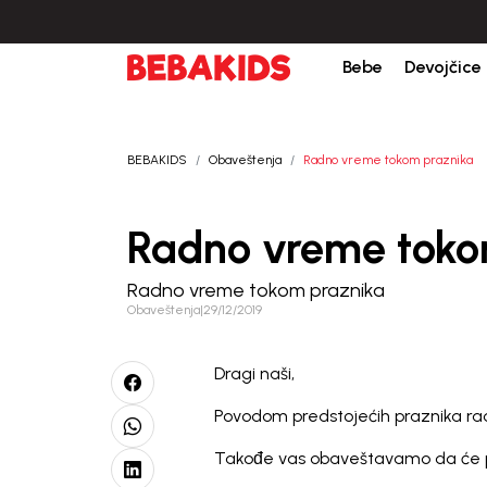
Isporuka u roku od 3-5 dana od dana kreiranja porudžb
Bebe
Devojčice
BEBAKIDS
Obaveštenja
Radno vreme tokom praznika
Radno vreme toko
Radno vreme tokom praznika
Obaveštenja
|
29/12/2019
Dragi naši,
Povodom predstojećih praznika r
Takođe vas obaveštavamo da će porud