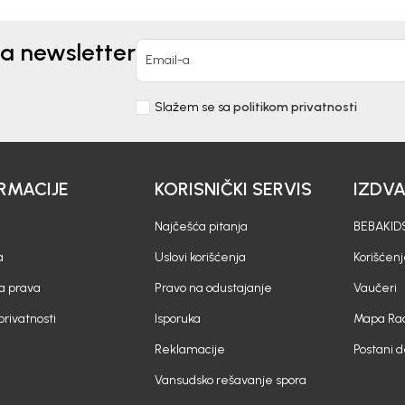
za newsletter
Email-a
Slažem se sa
politikom privatnosti
RMACIJE
KORISNIČKI SERVIS
IZDV
Najčešća pitanja
BEBAKIDS
a
Uslovi korišćenja
Korišćenj
a prava
Pravo na odustajanje
Vaučeri
 privatnosti
Isporuka
Mapa Rad
Reklamacije
Postani 
Vansudsko rešavanje spora