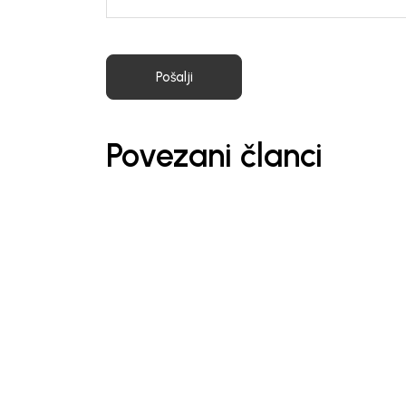
Pošalji
Povezani članci
Obaveštenja