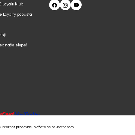
 Loyalti Klub
e Loyalty popusta
nji
deo naše ekipe!
 našu Internet prodavnicu slažete se sa upotrebom