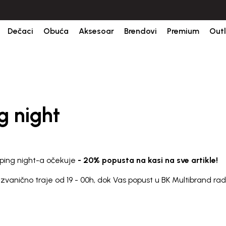
udžbine.
BESPLATNA ISPORUKA za sve porudžbine iznad 6000 RSD.
Dečaci
Obuća
Aksesoar
Brendovi
Premium
Outl
g night
ping night-a očekuje
- 20% popusta na kasi na sve artikle!
 i zvanično traje od 19 - 00h, dok Vas popust u BK Multibrand 