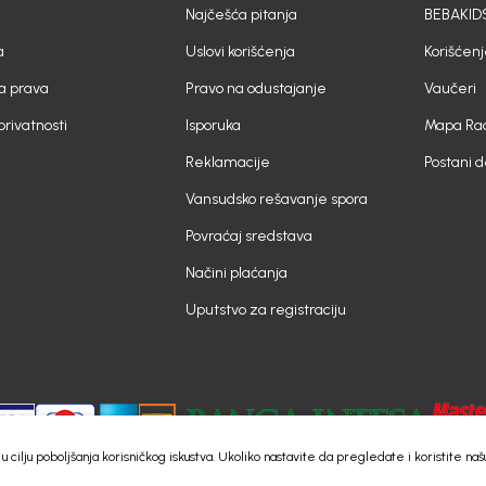
Najčešća pitanja
BEBAKIDS
a
Uslovi korišćenja
Korišćenj
a prava
Pravo na odustajanje
Vaučeri
 privatnosti
Isporuka
Mapa Rad
Reklamacije
Postani 
Vansudsko rešavanje spora
Povraćaj sredstava
Načini plaćanja
Uputstvo za registraciju
e) u cilju poboljšanja korisničkog iskustva. Ukoliko nastavite da pregledate i koristite