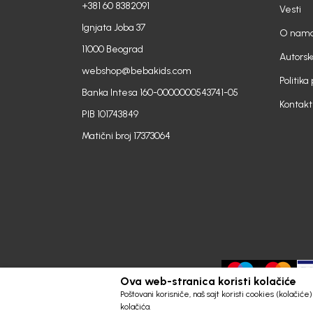
+381 60 8382091
Vesti
Ignjata Joba 37
O nam
11000 Beograd
Autorsk
webshop@bebakids.com
Politika
Banka Intesa 160-0000000543741-05
Kontakt
PIB 101743849
Matični broj 17373064
Ova web-stranica koristi kolačiće
Poštovani korisniče, naš sajt koristi cookies (kolačić
kolačića.