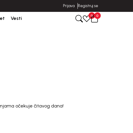
Prijava
Registruj se
Isporuka u roku od 3-5 dana od dana kreiranja porudžbine.
0
0
et
Vesti
radnjama očekuje čitavog dana!