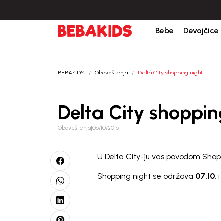
udžbine iznad 6000 RSD.
Isporuka u roku od 3-5 dana od dana kreiranja por
Bebe
Devojčice
BEBAKIDS
Obaveštenja
Delta City shopping night
Delta City shoppin
Obaveštenja
|
06/10/2016
U Delta City-ju vas povodom Shop
Shopping night se održava
07.10
.