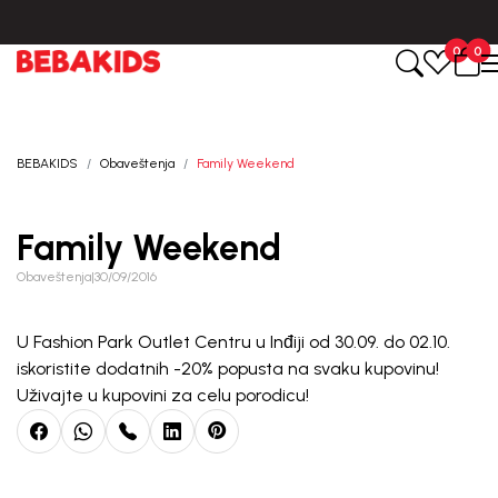
Isporuka u roku od 3-5 dana od dana kreiranja porudžbine.
0
0
BEBAKIDS
Obaveštenja
Family Weekend
Family Weekend
Obaveštenja
|
30/09/2016
U Fashion Park Outlet Centru u Inđiji od 30.09. do 02.10.
iskoristite dodatnih -20% popusta na svaku kupovinu!
Uživajte u kupovini za celu porodicu!