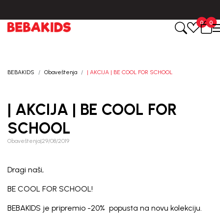
ranja porudžbine.
BESPLATNA ISPORUKA za sve porudžbine izna
0
0
BEBAKIDS
Obaveštenja
| AKCIJA | BE COOL FOR SCHOOL
| AKCIJA | BE COOL FOR
SCHOOL
Obaveštenja
|
29/08/2019
Dragi naši,
BE COOL FOR SCHOOL!
BEBAKIDS je pripremio -20% popusta na novu kolekciju.