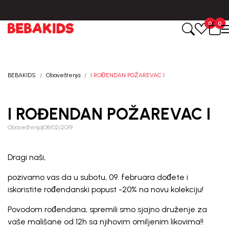
 od 3-5 dana od dana kreiranja porudžbine.
BESPLATNA ISPORUKA 
0
0
BEBAKIDS
Obaveštenja
I ROĐENDAN POŽAREVAC I
I ROĐENDAN POŽAREVAC I
Obaveštenja
|
08/02/2019
Dragi naši,
pozivamo vas da u subotu, 09. februara dođete i
iskoristite rođendanski popust -20% na novu kolekciju!
Povodom rođendana, spremili smo sjajno druženje za
vaše mališane od 12h sa njihovim omiljenim likovima!!