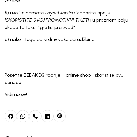
kartice
5) ukoliko nemate
Loyalti karticu
izaberite opciju
ISKORISTITE SVOJ PROMOTIVNI TIKET!
i u praznom polju
ukucajte tekst "gratis-proizvod"
6) nakon toga potvrdite vašu porudžbinu
Posetite BEBAKIDS radnje ili online shop i iskoristite ovu
ponudu.
Vidimo se!