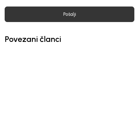
Pošalji
Povezani članci
Obaveštenja
E: SNIŽENJA I DO
PONOVO OTVORENI - TC
GALERIJA