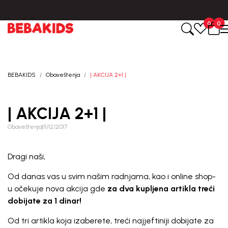
ne.
BESPLATNA ISPORUKA za sve porudžbine iznad 6000 RSD.
0
0
BEBAKIDS
Obaveštenja
| AKCIJA 2+1 |
| AKCIJA 2+1 |
Obaveštenja
|
11/12/2017
Dragi naši,
Od danas vas u svim našim radnjama, kao i online shop-
u očekuje nova akcija gde
za dva kupljena artikla treći
dobijate za 1 dinar!
Od tri artikla koja izaberete, treći najjeftiniji dobijate za