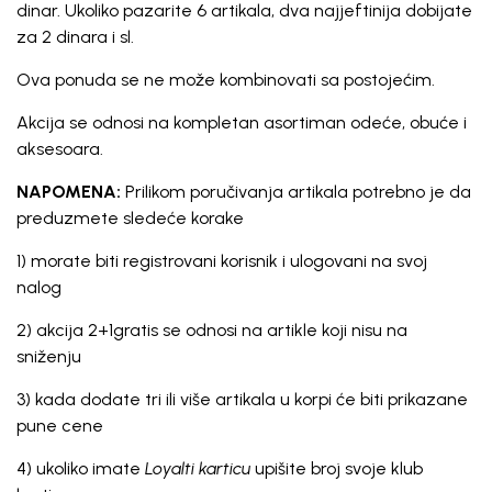
dinar. Ukoliko pazarite 6 artikala, dva najjeftinija dobijate
za 2 dinara i sl.
Ova ponuda se ne može kombinovati sa postojećim.
Akcija se odnosi na kompletan asortiman odeće, obuće i
aksesoara.
NAPOMENA:
Prilikom poručivanja artikala potrebno je da
preduzmete sledeće korake
1) morate biti registrovani korisnik i ulogovani na svoj
nalog
2) akcija 2+1gratis se odnosi na artikle koji nisu na
sniženju
3) kada dodate tri ili više artikala u korpi će biti prikazane
pune cene
4) ukoliko imate
Loyalti karticu
upišite broj svoje klub