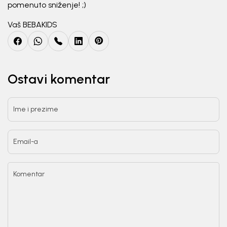
pomenuto sniženje! ;)
Unesi svoju imejl adresu.
Vaš BEBAKIDS
Potvrđujem da sam pročitao/la, razumeo/la i da se slažem
sa
politikom privatnosti
Ostavi komentar
Ime i prezime
Email-a
Komentar