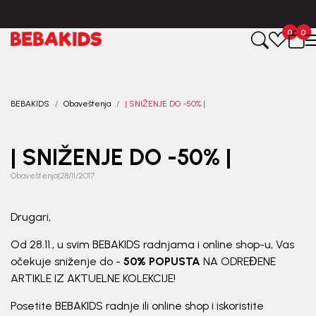
BESPLATNA ISPORUKA za sve porudžbine iznad 6000 RSD.
0
0
Registruj se i osvoji
10%
POPUSTA
BEBAKIDS
Obaveštenja
| SNIŽENJE DO -50% |
uz prvu kupovinu
putem Promo-Tiket koda!
| SNIŽENJE DO -50% |
Obaveštenja
|
28/11/2017
Drugari,
Od 28.11., u svim BEBAKIDS radnjama i online shop-u, Vas
Generacije rastu uz BebaKids – brend kome roditelji
očekuje sniženje do -
50% POPUSTA
NA ODREĐENE
već decenijama veruju.
ARTIKLE IZ AKTUELNE KOLEKCIJE!
Prijavi se, ostvari popuste i postani deo BebaKids
Posetite BEBAKIDS radnje ili online shop i iskoristite
priče.