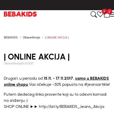
u roku od 3-5 dana od dana kreiranja porudžbine.
BESPLATNA ISPO
0
0
BEBAKIDS
Obaveštenja
| ONLINE AKCIJA |
| ONLINE AKCIJA |
Obaveštenja
|
15/11/2017
Drugari, u periodu od
15.11. - 17.11.2017.
samo u BEBAKIDS
online shopu
Vas očekuje -30% popusta na
#jeans
artikle!
Putem sledećeg linka proverite koji su to odevni komadi
na sniženju ;)
SHOP ONLINE ►►
http://bit.ly/BEBAKIDS_Jeans_Akcija