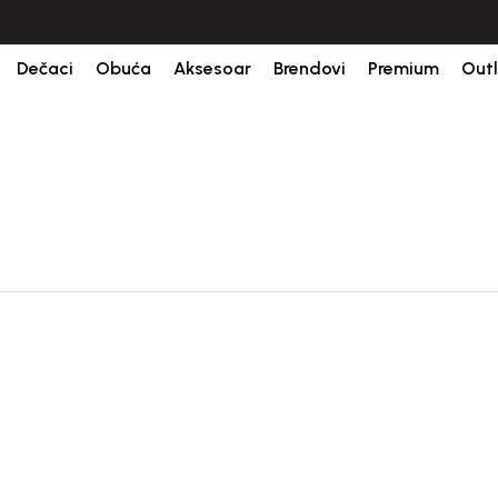
ine.
BESPLATNA ISPORUKA za sve porudžbine iznad 6000 RSD.
Isp
Dečaci
Obuća
Aksesoar
Brendovi
Premium
Outl