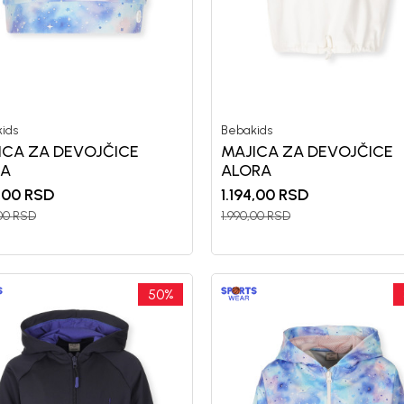
ids
Bebakids
ICA ZA DEVOJČICE
MAJICA ZA DEVOJČICE
NA
ALORA
,00
RSD
1.194,00
RSD
00
RSD
1.990,00
RSD
50
%
Registr