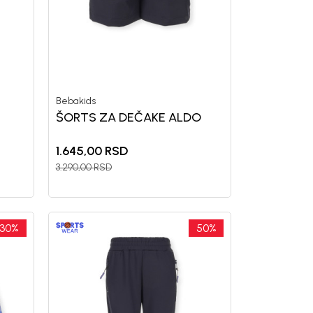
Bebakids
ŠORTS ZA DEČAKE ALDO
1.645,00
RSD
3.290,00
RSD
30
%
50
%
uj se i osvoji