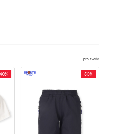
11 proizvoda
40
%
50
%