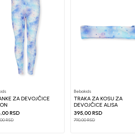
ids
Bebakids
ANKE ZA DEVOJČICE
TRAKA ZA KOSU ZA
SON
DEVOJČICE ALISA
4,00
RSD
395,00
RSD
,00
RSD
790,00
RSD