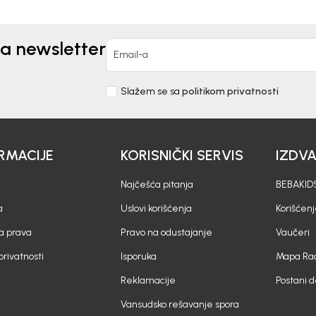
za newsletter
Email-a
Slažem se sa
politikom privatnosti
RMACIJE
KORISNIČKI SERVIS
IZDV
Najčešća pitanja
BEBAKIDS
a
Uslovi korišćenja
Korišćenj
a prava
Pravo na odustajanje
Vaučeri
 privatnosti
Isporuka
Mapa Rad
Reklamacije
Postani 
Vansudsko rešavanje spora