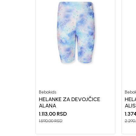
Bebakids
Bebak
HELANKE ZA DEVOJČICE
HEL
ALANA
ALI
1.113,00
RSD
1.37
1.590,00
RSD
2.290