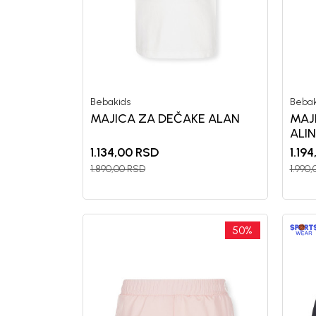
Bebakids
Bebak
MAJICA ZA DEČAKE ALAN
MAJ
ALI
1.134,00
RSD
1.194
1.890,00
RSD
1.990,
50
%