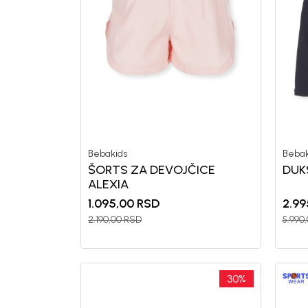
Bebakids
Bebak
ŠORTS ZA DEVOJČICE
DUK
Generacije rastu uz BebaKids – bre
ALEXIA
decenijama veruju.
1.095,00
RSD
2.99
Prijavi se, ostvari popuste i postani
2.190,00
RSD
5.990
30
%