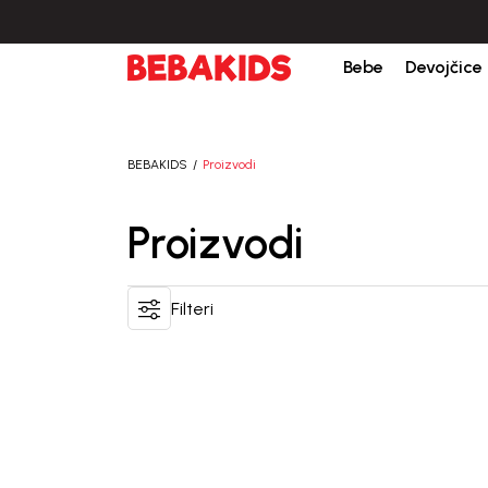
Isporuka u roku od 3-5 dana od dana kreiranja porudžb
Bebe
Devojčice
BEBAKIDS
Proizvodi
Proizvodi
Filteri