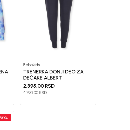
POPUSTA
vu kupovinu
mo-Tiket koda!
Bebakids
ENA
TRENERKA DONJI DEO ZA
DEČAKE ALBERT
2.395,00
RSD
a i da se slažem sa
4.790,00
RSD
50
%