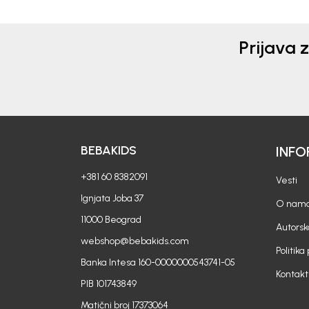
Prijava 
BEBAKIDS
INFO
+381 60 8382091
Vesti
Ignjata Joba 37
O nam
11000 Beograd
Autorsk
webshop@bebakids.com
Politika
Banka Intesa 160-0000000543741-05
Kontakt
PIB 101743849
Matični broj 17373064