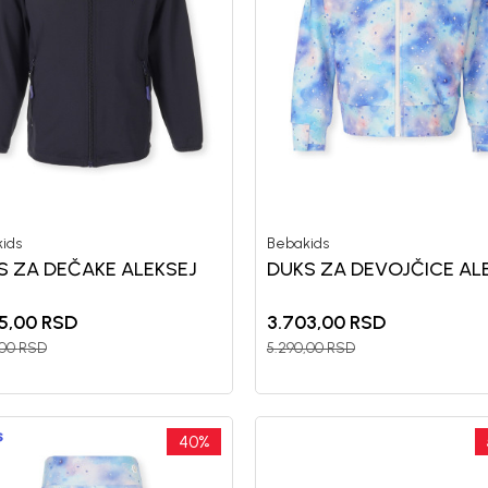
10%
uz pr
putem Pro
ids
Bebakids
S ZA DEČAKE ALEKSEJ
DUKS ZA DEVOJČICE AL
nd kome roditelji već
Unesi svoju imejl adresu.
5,00
RSD
3.703,00
RSD
Potvrđujem da sam pročitao/la, razumeo/l
 deo BebaKids priče.
politikom privatnosti
,00
RSD
5.290,00
RSD
40
%