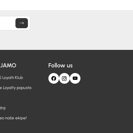
AJAMO
Follow us
 Loyalti Klub
e Loyalty popusta
nji
deo naše ekipe!