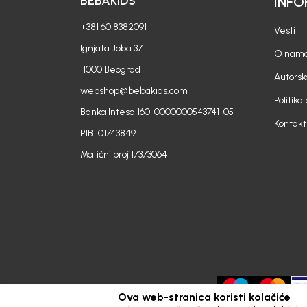
BEBAKIDS
INFO
+381 60 8382091
Vesti
Ignjata Joba 37
O nam
11000 Beograd
Autorsk
webshop@bebakids.com
Politika
Banka Intesa 160-0000000543741-05
Kontakt
PIB 101743849
Matični broj 17373064
Ova web-stranica koristi kolačiće