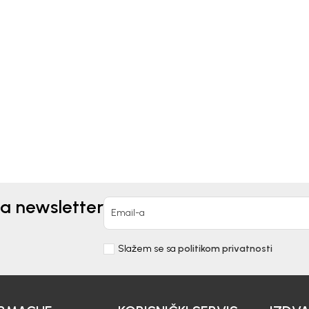
kids
Bebakids
ICA ZA DEVOJČICE
MAJICA ZA DEVOJČICE
LMA
VERONIKA
90,00
RSD
1.890,00
RSD
za newsletter
Email-a
Slažem se sa
politikom privatnosti