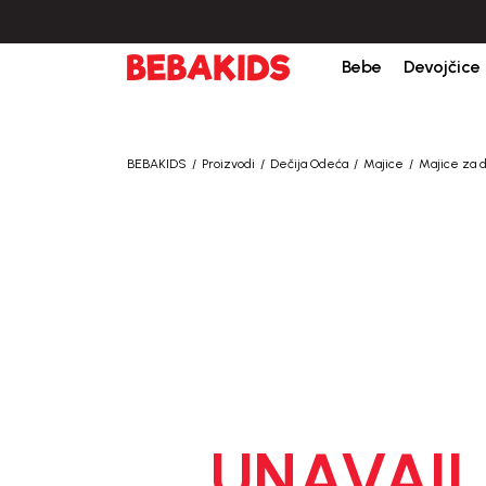
 sve porudžbine iznad 6000 RSD.
Isporuka u roku od 3-5 dana od dana krei
Bebe
Devojčice
BEBAKIDS
Proizvodi
Dečija Odeća
Majice
Majice za 
UNAVAIL