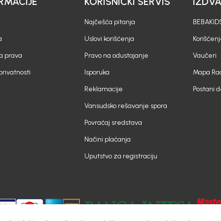
RMACIJE
KORISNIČKI SERVIS
IZDV
Najčešća pitanja
BEBAKIDS
a
Uslovi korišćenja
Korišćenj
a prava
Pravo na odustajanje
Vaučeri
 privatnosti
Isporuka
Mapa Rad
Reklamacije
Postani 
Vansudsko rešavanje spora
Povraćaj sredstava
Načini plaćanja
Uputstvo za registraciju