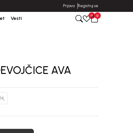
Prijava
Registruj se
.
Isporuka u roku od 3-5 dana od dana kreiranja porudžbine.
0
0
et
Vesti
DEVOJČICE AVA
14