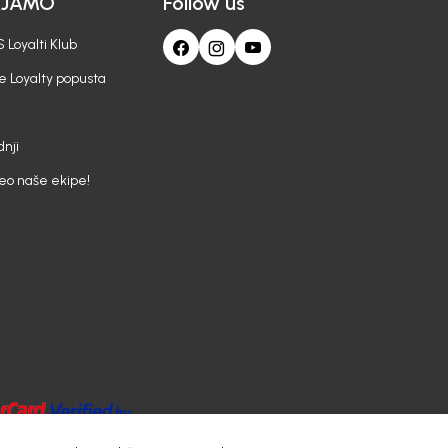
AJAMO
Follow us
 Loyalti Klub
e Loyalty popusta
nji
deo naše ekipe!