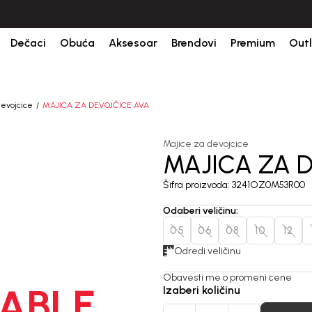
ranja porudžbine.
BESPLATNA ISPORUKA za sve porudžbine iznad 6000 RSD
Dečaci
Obuća
Aksesoar
Brendovi
Premium
Outl
devojcice
MAJICA ZA DEVOJČICE AVA
Majice za devojcice
MAJICA ZA 
Šifra proizvoda:
3241OZ0M53R00
Odaberi veličinu
:
05
06
08
10
12
Odredi veličinu
Obavesti me o promeni cene
ABLE
Izaberi količinu