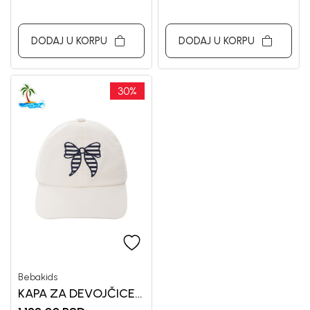
DODAJ U KORPU
DODAJ U KORPU
30
%
Bebakids
KAPA ZA DEVOJČICE
BEBAKIDS