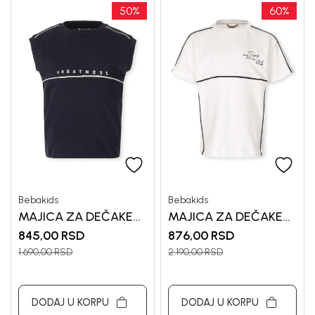
50
%
60
%
Bebakids
Bebakids
MAJICA ZA DEČAKE
MAJICA ZA DEČAKE
ALEXA
ANTON
845,00
RSD
876,00
RSD
1.690,00
RSD
2.190,00
RSD
DODAJ U KORPU
DODAJ U KORPU