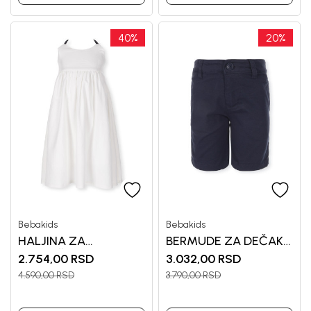
40
%
20
%
Bebakids
Bebakids
HALJINA ZA
BERMUDE ZA DEČAKE
DEVOJČICE AURORA
ALAN
2.754,00
RSD
3.032,00
RSD
4.590,00
RSD
3.790,00
RSD