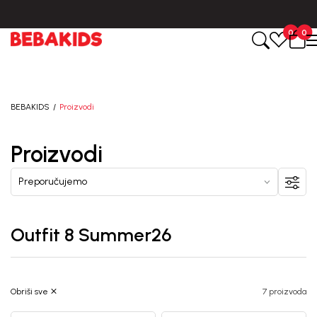
ne.
BESPLATNA ISPORUKA za sve porudžbine iznad 6000 RSD.
0
0
BEBAKIDS
Proizvodi
Proizvodi
Outfit 8 Summer26
Obriši sve
7 proizvoda