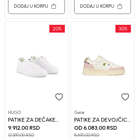
DODAJ U KORPU
DODAJ U KORPU
20
%
30
%
HUGO
Geox
PATIKE ZA DEČAKE
PATIKE ZA DEVOJČICE
HUGO
GEOX
9.912,00
RSD
OD 6.083,00
RSD
12.390,00
RSD
8.690,00
RSD