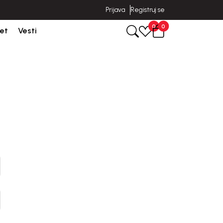
Prijava
Registruj se
oruka u roku od 3-5 dana od dana kreiranja porudžbine.
0
0
et
Vesti