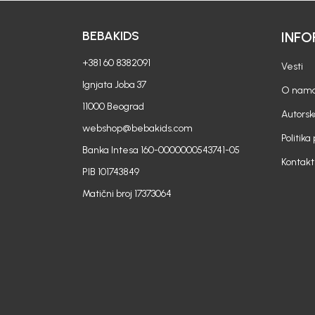
BEBAKIDS
INFO
+381 60 8382091
Vesti
Ignjata Joba 37
O nam
11000 Beograd
Autorsk
webshop@bebakids.com
Politika
Banka Intesa 160-0000000543741-05
Kontakt
PIB 101743849
Matični broj 17373064