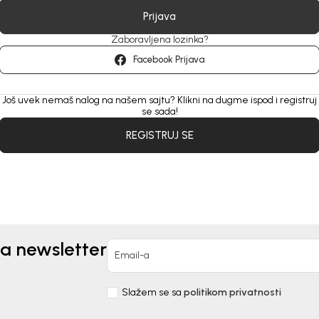
Prijava
Zaboravljena lozinka?
Facebook Prijava
Još uvek nemaš nalog na našem sajtu? Klikni na dugme ispod i registruj
se sada!
REGISTRUJ SE
za newsletter
Email-a
Slažem se sa
politikom privatnosti