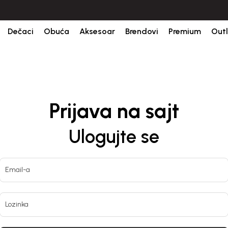
ine.
BESPLATNA ISPORUKA za sve porudžbine iznad 6000 RSD.
Isp
Dečaci
Obuća
Aksesoar
Brendovi
Premium
Outl
Prijava na sajt
Ulogujte se
Email-a
Lozinka