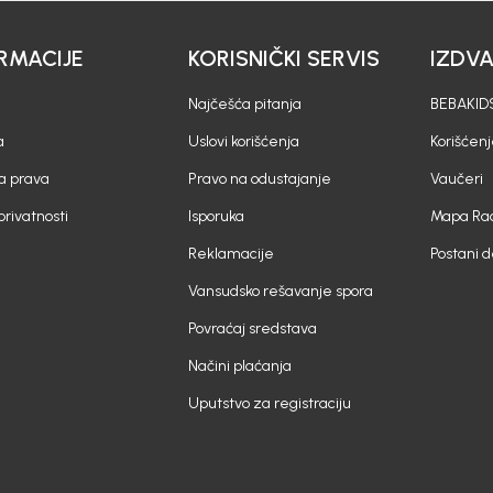
RMACIJE
KORISNIČKI SERVIS
IZDV
Najčešća pitanja
BEBAKIDS
a
Uslovi korišćenja
Korišćenj
a prava
Pravo na odustajanje
Vaučeri
 privatnosti
Isporuka
Mapa Rad
Reklamacije
Postani 
Vansudsko rešavanje spora
Povraćaj sredstava
Načini plaćanja
Uputstvo za registraciju