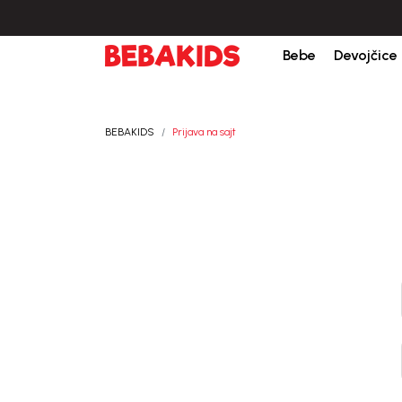
bine iznad 6000 RSD.
Isporuka u roku od 3-5 dana od dana kreiranja porudžb
Bebe
Devojčice
BEBAKIDS
Prijava na sajt