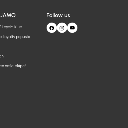
AJAMO
Follow us
 Loyalti Klub
e Loyalty popusta
nji
deo naše ekipe!