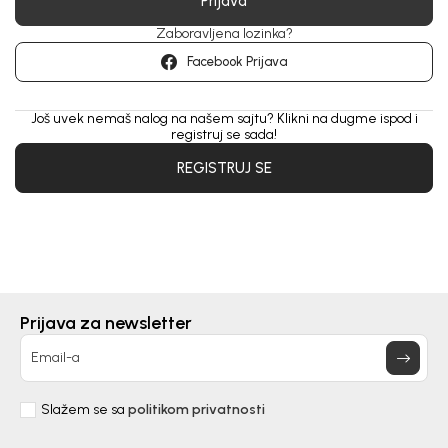
Prijava
Zaboravljena lozinka?
Facebook Prijava
Još uvek nemaš nalog na našem sajtu? Klikni na dugme ispod i
registruj se sada!
REGISTRUJ SE
Prijava za newsletter
Email-a
Slažem se sa
politikom privatnosti