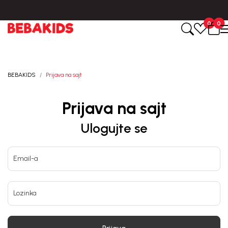
Isporuka u roku od 3-5 dana od dana kreiranja porudžbine.
0
0
BEBAKIDS
Prijava na sajt
Prijava na sajt
Ulogujte se
Email-a
Lozinka