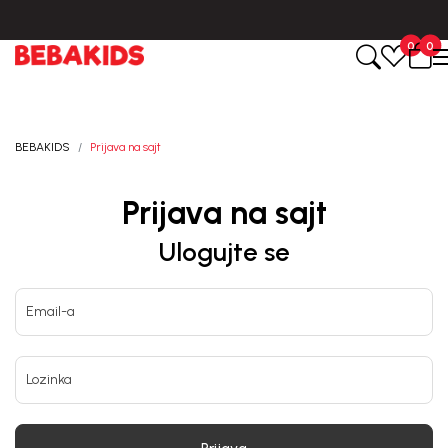
Isporuka u roku od 3-5 dana od dana kreiranja porudžbine.
0
0
BEBAKIDS
Prijava na sajt
Prijava na sajt
Ulogujte se
Email-a
Lozinka