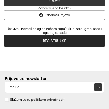
Prijava
Zaboravljena lozinka?
Facebook Prijava
Još uvek nemaš nalog na našem sajtu? Klikni na dugme ispod i
registruj se sada!
REGISTRUJ SE
Prijava za newsletter
Email-a
Slažem se sa
politikom privatnosti