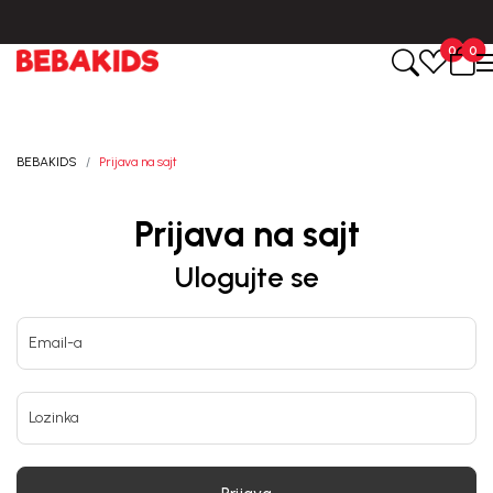
Isporuka u roku od 3-5 dana od dana kreiranja porudžbine.
0
0
BEBAKIDS
Prijava na sajt
Prijava na sajt
Ulogujte se
Email-a
Lozinka