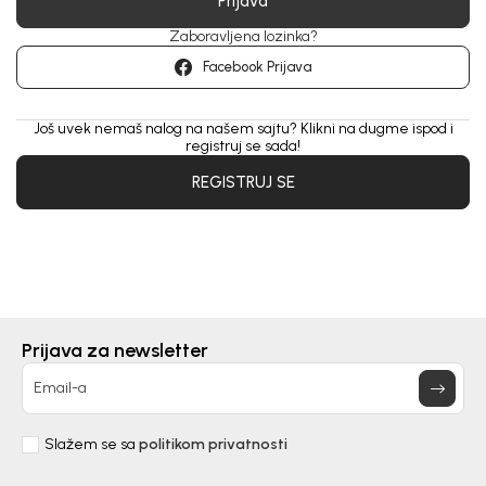
Prijava
Zaboravljena lozinka?
Facebook Prijava
Još uvek nemaš nalog na našem sajtu? Klikni na dugme ispod i
registruj se sada!
REGISTRUJ SE
Prijava za newsletter
Email-a
Slažem se sa
politikom privatnosti