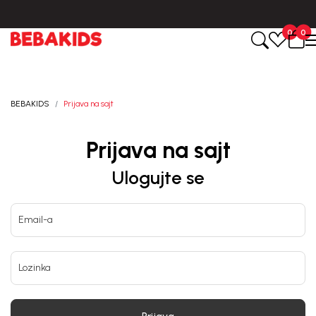
Isporuka u roku od 3-5 dana od dana kreiranja porudžbine.
0
0
BEBAKIDS
Prijava na sajt
Prijava na sajt
Ulogujte se
Email-a
Lozinka