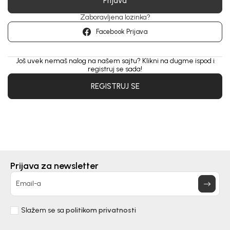
Prijava
Zaboravljena lozinka?
Facebook Prijava
Još uvek nemaš nalog na našem sajtu? Klikni na dugme ispod i
registruj se sada!
REGISTRUJ SE
Prijava za newsletter
Email-a
Slažem se sa
politikom privatnosti