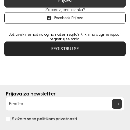
Prijava
Zaboravljena lozinka?
Facebook Prijava
Još uvek nemaš nalog na našem sajtu? Klikni na dugme ispod i
registruj se sada!
REGISTRUJ SE
Prijava za newsletter
Email-a
Slažem se sa
politikom privatnosti