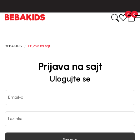
Isporuka u roku od 3-5 dana od dana kreiranja porudžbine.
0
0
BEBAKIDS
Prijava na sajt
Prijava na sajt
Ulogujte se
Email-a
Lozinka