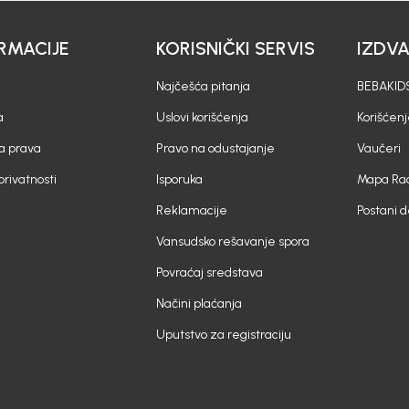
RMACIJE
KORISNIČKI SERVIS
IZDV
Najčešća pitanja
BEBAKIDS
a
Uslovi korišćenja
Korišćenj
a prava
Pravo na odustajanje
Vaučeri
 privatnosti
Isporuka
Mapa Rad
Reklamacije
Postani 
Vansudsko rešavanje spora
Povraćaj sredstava
Načini plaćanja
Uputstvo za registraciju