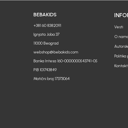
BEBAKIDS
INFO
+381 60 8382091
Vesti
Ignjata Joba 37
O nam
11000 Beograd
Autorsk
webshop@bebakids.com
Politika
Banka Intesa 160-0000000543741-05
Kontakt
PIB 101743849
Matični broj 17373064