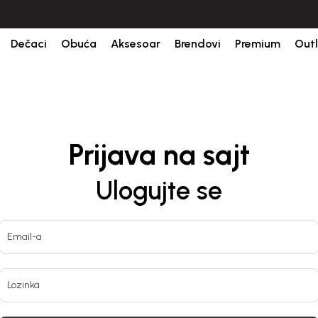
Isporuka u roku od 3-5 dana od dana kreiranja porudžbine.
BESPLATNA
Dečaci
Obuća
Aksesoar
Brendovi
Premium
Outl
Prijava na sajt
Ulogujte se
Email-a
Lozinka