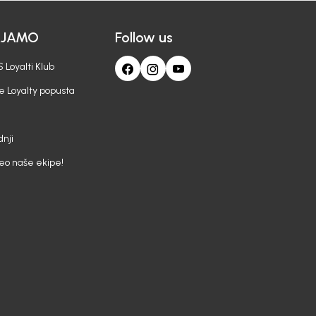
AJAMO
Follow us
 Loyalti Klub
e Loyalty popusta
nji
deo naše ekipe!