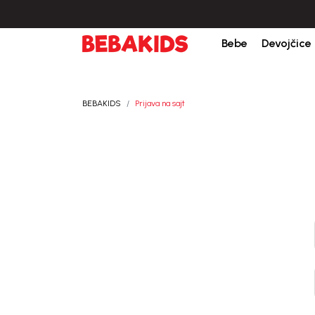
nja porudžbine.
BESPLATNA ISPORUKA za sve porudžbine iznad 6000 RSD.
Bebe
Devojčice
BEBAKIDS
Prijava na sajt