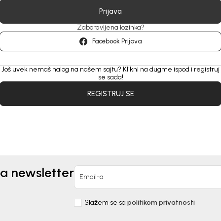
Prijava
Zaboravljena lozinka?
Facebook Prijava
Još uvek nemaš nalog na našem sajtu? Klikni na dugme ispod i registruj
se sada!
REGISTRUJ SE
za newsletter
Email-a
Slažem se sa
politikom privatnosti